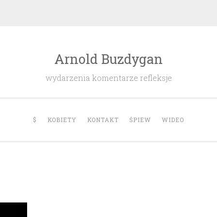
Arnold Buzdygan
wydarzenia komentarze refleksje
$
KOBIETY
KONTAKT
ŚPIEW
WIDEO