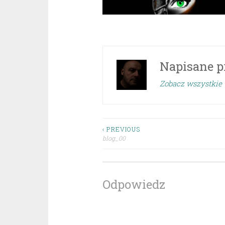
Napisane p
Zobacz wszystkie 
Nawigacja
‹ PREVIOUS
blog_00
wpisu
Odpowiedz