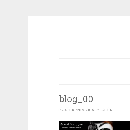
Przeskocz
do
treści
blog_00
22 SIERPNIA 2015
~
AREK