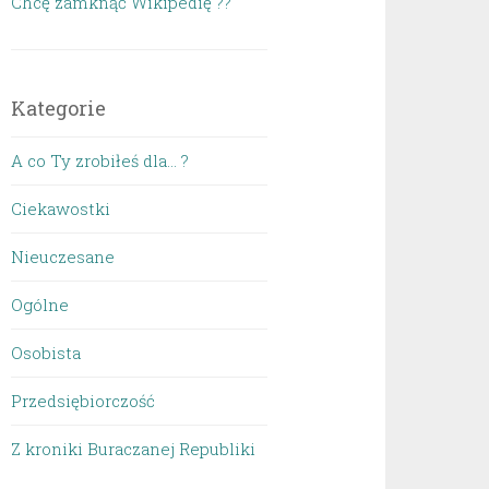
Chcę zamknąć Wikipedię ??
Kategorie
A co Ty zrobiłeś dla… ?
Ciekawostki
Nieuczesane
Ogólne
Osobista
Przedsiębiorczość
Z kroniki Buraczanej Republiki