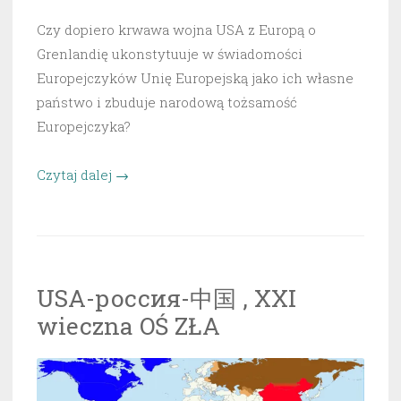
Czy dopiero krwawa wojna USA z Europą o
Grenlandię ukonstytuuje w świadomości
Europejczyków Unię Europejską jako ich własne
państwo i zbuduje narodową tożsamość
Europejczyka?
„Czy
Czytaj dalej
→
dopiero
wojna
USA
–
USA-россия-中国 , XXI
Europa
wieczna OŚ ZŁA
ukonstytuuje
świadomość
narodowościową
Europejczyków