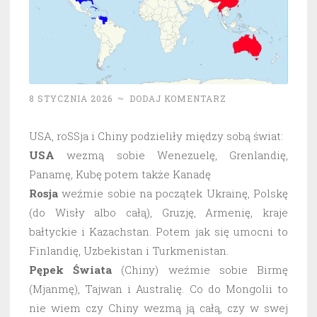
i
UE
jako
ich
państwo?”
8 STYCZNIA 2026
~
DODAJ KOMENTARZ
USA, roSSja i Chiny podzieliły między sobą świat:
USA
wezmą sobie Wenezuelę, Grenlandię,
Panamę, Kubę potem także Kanadę
Rosja
weźmie sobie na początek Ukrainę, Polskę
(do Wisły albo całą), Gruzję, Armenię, kraje
bałtyckie i Kazachstan. Potem jak się umocni to
Finlandię, Uzbekistan i Turkmenistan.
Pępek Świata
(Chiny) weźmie sobie Birmę
(Mjanmę), Tajwan i Australię. Co do Mongolii to
nie wiem czy Chiny wezmą ją całą, czy w swej