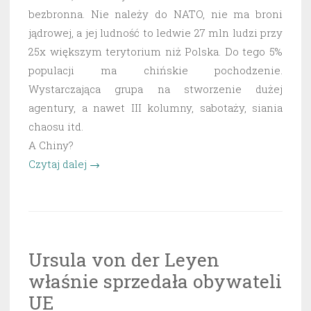
bezbronna. Nie należy do NATO, nie ma broni
jądrowej, a jej ludność to ledwie 27 mln ludzi przy
25x większym terytorium niż Polska. Do tego 5%
populacji ma chińskie pochodzenie.
Wystarczająca grupa na stworzenie dużej
agentury, a nawet III kolumny, sabotaży, siania
chaosu itd.
A Chiny?
„Chiny
Czytaj dalej
→
szykują
się
do
podboju
Ursula von der Leyen
Australii”
właśnie sprzedała obywateli
UE