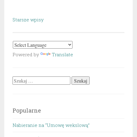
Nawigacja
Starsze wpisy
po
wpisach
Powered by
Translate
Szukaj:
Popularne
Nabieranie na “Umowę wekslową”