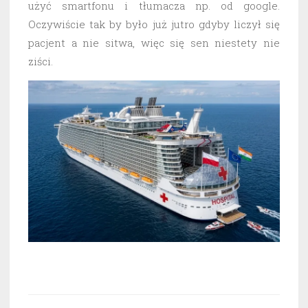
użyć smartfonu i tłumacza np. od google.
Oczywiście tak by było już jutro gdyby liczył się
pacjent a nie sitwa, więc się sen niestety nie
ziści.