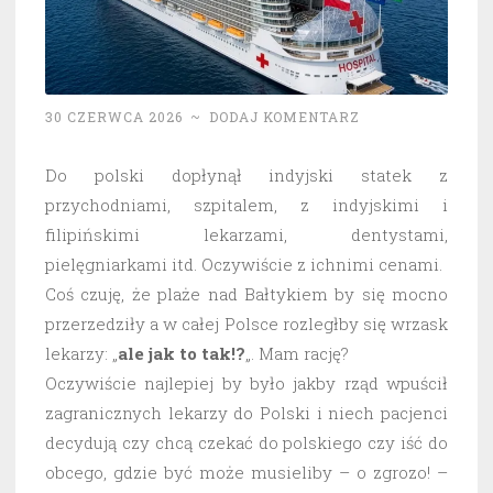
30 CZERWCA 2026
~
DODAJ KOMENTARZ
Do polski dopłynął indyjski statek z
przychodniami, szpitalem, z indyjskimi i
filipińskimi lekarzami, dentystami,
pielęgniarkami itd. Oczywiście z ichnimi cenami.
Coś czuję, że plaże nad Bałtykiem by się mocno
przerzedziły a w całej Polsce rozległby się wrzask
lekarzy: „
ale jak to tak!?
„. Mam rację?
Oczywiście najlepiej by było jakby rząd wpuścił
zagranicznych lekarzy do Polski i niech pacjenci
decydują czy chcą czekać do polskiego czy iść do
obcego, gdzie być może musieliby – o zgrozo! –