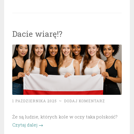
czyli
kompletny
absurd.”
Dacie wiarę!?
1 PAŹDZIERNIKA 2025
~
DODAJ KOMENTARZ
Że są ludzie, których kole w oczy taka polskość?
„Dacie
Czytaj dalej
→
wiarę!?”