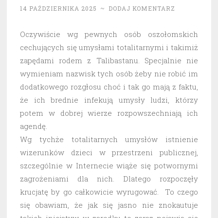
14 PAŹDZIERNIKA 2025
~
DODAJ KOMENTARZ
Oczywiście wg pewnych osób oszołomskich
cechujących się umysłami totalitarnymi i takimiż
zapędami rodem z Talibastanu. Specjalnie nie
wymieniam nazwisk tych osób żeby nie robić im
dodatkowego rozgłosu choć i tak go mają z faktu,
że ich brednie infekują umysły ludzi, którzy
potem w dobrej wierze rozpowszechniają ich
agendę.
Wg tychże totalitarnych umysłów istnienie
wizerunków dzieci w przestrzeni publicznej,
szczególnie w Internecie wiąże się potwornymi
zagrożeniami dla nich. Dlatego rozpoczęły
krucjatę by go całkowicie wyrugować. To czego
się obawiam, że jak się jasno nie znokautuje
takich inicjatyw w zarodku to zaraz pojawią się