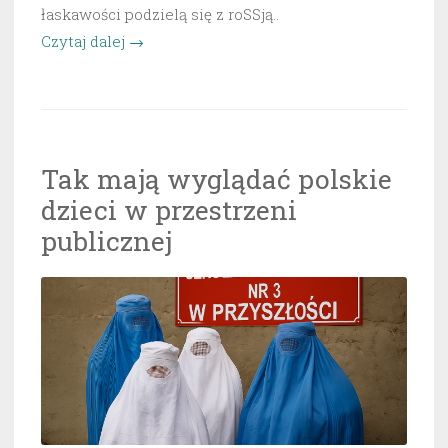
łaskawości podzielą się z roSSją..
„USA-
Czytaj dalej
→
россия-
中
国
,
Tak mają wyglądać polskie
XXI
dzieci w przestrzeni
wieczna
OŚ
publicznej
ZŁA”