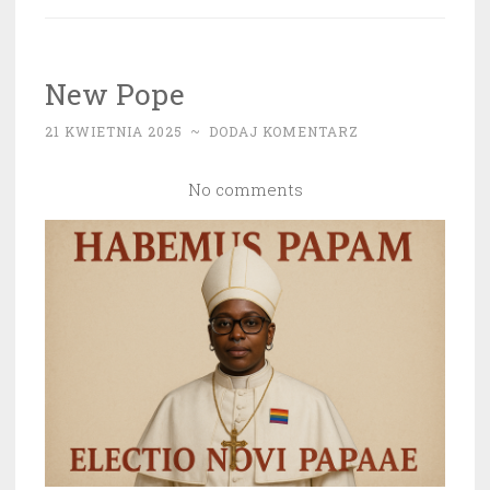
czym
mówią
te
New Pope
liczby”
21 KWIETNIA 2025
~
DODAJ KOMENTARZ
No comments