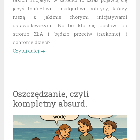
jacyś tchórzliwi i nadgorliwi politycy, którzy
ruszą z jakimiś chorymi inicjatywami
ustawodawczymi. No bo kto się postawi po
stronie ZŁA i będzie przeciw (rzekomej !)
ochronie dzieci?
„Tak
Czytaj dalej
→
mają
wyglądać
polskie
dzieci
Oszczędzanie, czyli
w
kompletny absurd.
przestrzeni
publicznej”