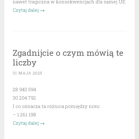
nawet tragiczna w konsekwencjach dla samej UE.
„Ursula
Czytaj dalej
→
von
der
Leyen
właśnie
Zgadnijcie o czym mówią te
sprzedała
liczby
obywateli
UE”
31 MAJA 2025
28 943 594
30 204 792
I co oznacza ta różnica pomiędzy nimi:
– 1 261 198
„Zgadnijcie
Czytaj dalej
→
o