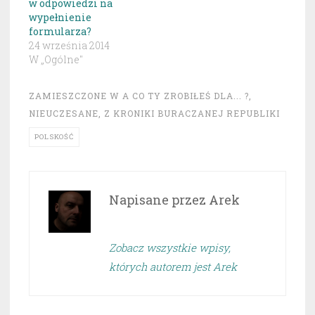
w odpowiedzi na
wypełnienie
formularza?
24 września 2014
W „Ogólne"
ZAMIESZCZONE W
A CO TY ZROBIŁEŚ DLA... ?
,
NIEUCZESANE
,
Z KRONIKI BURACZANEJ REPUBLIKI
POLSKOŚĆ
Napisane przez
Arek
Zobacz wszystkie wpisy,
których autorem jest Arek