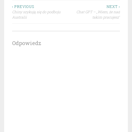
Nawigacja
‹ PREVIOUS
NEXT ›
Chiny szykują się do podboju
Chat GPT – „Wiem, że nad
wpisu
Australii
takim pracujesz”
Odpowiedz