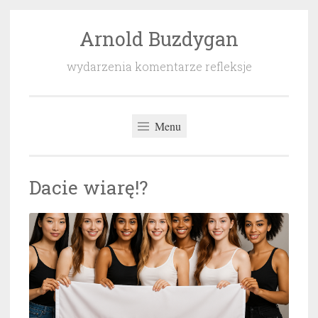
Arnold Buzdygan
Przeskocz
do
wydarzenia komentarze refleksje
treści
Menu
Dacie wiarę!?