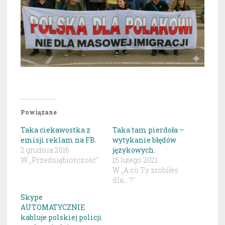
Powiązane
Taka ciekawostka z
Taka tam pierdoła –
emisji reklam na FB.
wytykanie błędów
2 grudnia 2016
językowych.
W „Przedsiębiorczość"
15 lutego 2021
W „A co Ty zrobiłeś
dla... ?"
Skype
AUTOMATYCZNIE
kabluje polskiej policji