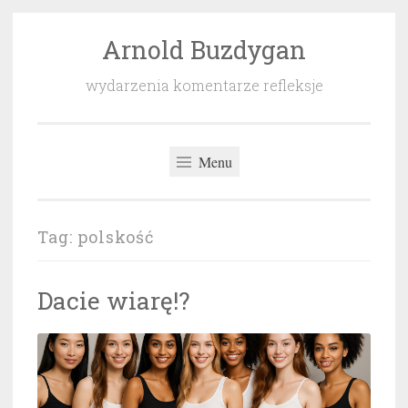
Arnold Buzdygan
Przeskocz
do
wydarzenia komentarze refleksje
treści
Menu
Tag:
polskość
Dacie wiarę!?