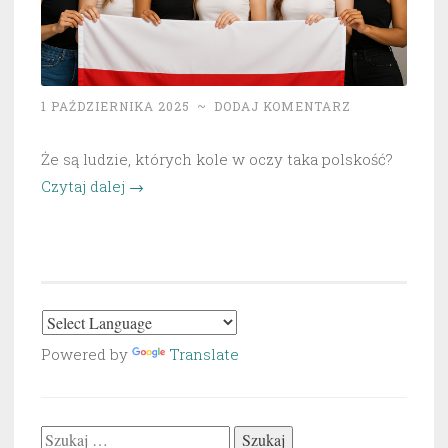
1 PAŹDZIERNIKA 2025
~
DODAJ KOMENTARZ
Że są ludzie, których kole w oczy taka polskość?
„Dacie
Czytaj dalej
→
wiarę!?”
Powered by
Translate
Szukaj: