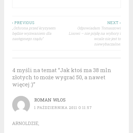
Nawigacja
‹ PREVIOUS
NEXT ›
„Ochrona przed kryzysem
Odpowiadam Tomaszowi
wpisu
będzie wyzwaniem dla
Lisowi – nie pójdę na wybory i
następnego rządu”
wcale nie jest to
niewybaczalne.
4 myśli na temat “
Jak ktoś ma 38 mln
złotych to może wygrać 50, a nawet
więcej :)
”
ROMAN WŁOS
1 PAŹDZIERNIKA 2011 O 11:57
ARNOLDZIE,