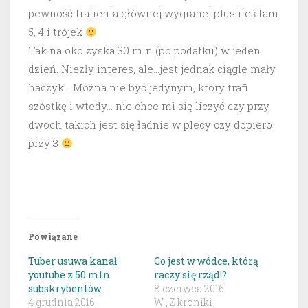
pewność trafienia głównej wygranej plus ileś tam
5, 4 i trójek
Tak na oko zyska 30 mln (po podatku) w jeden
dzień. Niezły interes, ale…jest jednak ciągle mały
haczyk …
Można nie być jedynym, który trafi
szóstkę i wtedy… nie chce mi się liczyć czy przy
dwóch takich jest się ładnie w plecy czy dopiero
przy 3
Powiązane
Tuber usuwa kanał
Co jest w wódce, którą
youtube z 50 mln
raczy się rząd!?
subskrybentów.
8 czerwca 2016
4 grudnia 2016
W „Z kroniki