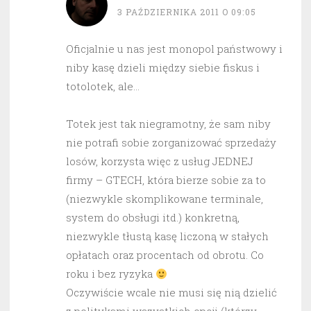
3 PAŹDZIERNIKA 2011 O 09:05
Oficjalnie u nas jest monopol państwowy i
niby kasę dzieli między siebie fiskus i
totolotek, ale…
Totek jest tak niegramotny, że sam niby
nie potrafi sobie zorganizować sprzedaży
losów, korzysta więc z usług JEDNEJ
firmy – GTECH, która bierze sobie za to
(niezwykle skomplikowane terminale,
system do obsługi itd.) konkretną,
niezwykle tłustą kasę liczoną w stałych
opłatach oraz procentach od obrotu. Co
roku i bez ryzyka
Oczywiście wcale nie musi się nią dzielić