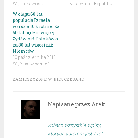
W „Ciekawostki"
Buraczanej Republiki"
W ciągu 68 lat
populacja Izraela
wzrosła 10 krotnie. Za
50 lat będzie więcej
Żydów niż Polaków a
za 80 lat więcej niż
Niemców.
30 października 2016
W „Nieuczesane"
ZAMIESZCZONE W
NIEUCZESANE
Napisane przez
Arek
Zobacz wszystkie wpisy,
których autorem jest Arek