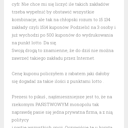
cyfr. Nie chce mi się liczyć ile takich zakładów
trzeba wypełnić by obstawić wszystkie
kombinacje, ale tak na chłopski rozum to 15 134
zakłady czyli 1514 kuponów. Podzielić na 3 osoby i
już wychodzi po 500 kuponów do wydrukowania
na punkt lotto. Da się.
Swoją drogą to znamienne, że do dziś nie można
zawrzeć takiego zakładu przez Internet.
Cenę kuponu policzyłem z rabatem jaki dałoby
się dogadać za takie ilości z punktami lotto .
Prezesi to pikuś , najśmieszniejsze jest to, że na
rzekomym PAŃSTWOWYM monopolu tak
naprawdę pasie się jedna prywatna firma, a z nią
politycy
i partie wszystkich opcji. Oczywiście te u koryta