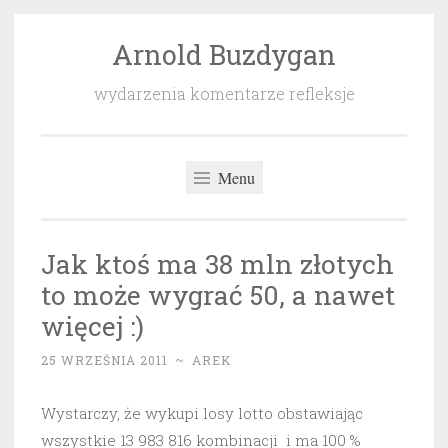
Arnold Buzdygan
Przeskocz
do
wydarzenia komentarze refleksje
treści
Menu
Jak ktoś ma 38 mln złotych
to może wygrać 50, a nawet
więcej :)
25 WRZEŚNIA 2011
~
AREK
Wystarczy, że wykupi losy lotto obstawiając
wszystkie 13 983 816 kombinacji i ma 100 %