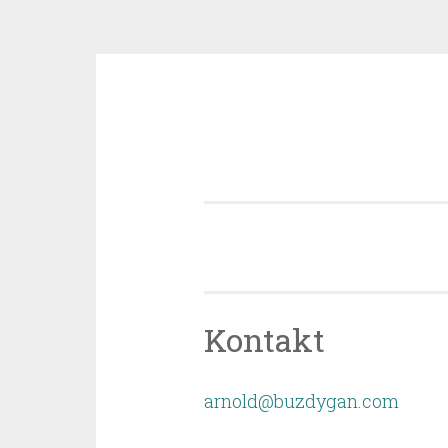
Przeskocz
do
treści
Kontakt
arnold@buzdygan.com