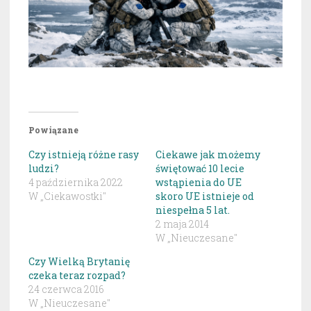
Powiązane
Czy istnieją różne rasy
Ciekawe jak możemy
ludzi?
świętować 10 lecie
4 października 2022
wstąpienia do UE
W „Ciekawostki"
skoro UE istnieje od
niespełna 5 lat.
2 maja 2014
W „Nieuczesane"
Czy Wielką Brytanię
czeka teraz rozpad?
24 czerwca 2016
W „Nieuczesane"