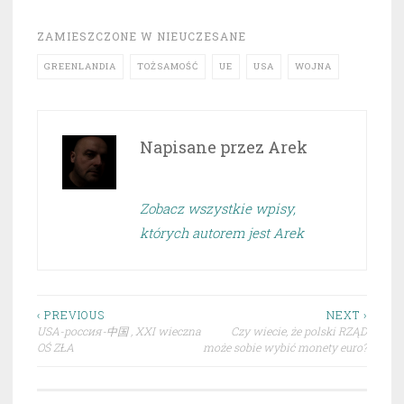
ZAMIESZCZONE W
NIEUCZESANE
GREENLANDIA
TOŻSAMOŚĆ
UE
USA
WOJNA
Napisane przez
Arek
Zobacz wszystkie wpisy,
których autorem jest Arek
Nawigacja
‹ PREVIOUS
NEXT ›
USA-россия-中国 , XXI wieczna
Czy wiecie, że polski RZĄD
wpisu
OŚ ZŁA
może sobie wybić monety euro?