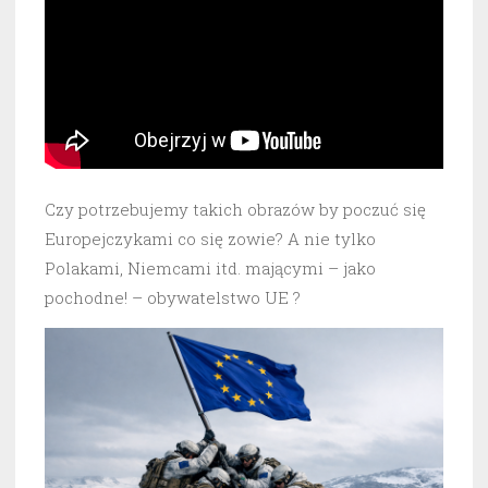
Czy potrzebujemy takich obrazów by poczuć się
Europejczykami co się zowie? A nie tylko
Polakami, Niemcami itd. mającymi – jako
pochodne! – obywatelstwo UE ?