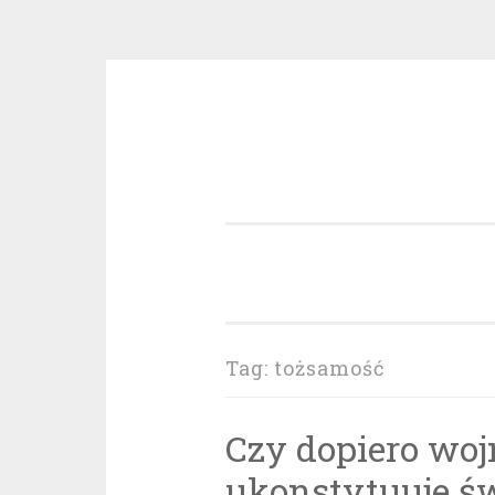
Przeskocz
do
treści
Tag:
tożsamość
Czy dopiero wo
ukonstytuuje ś