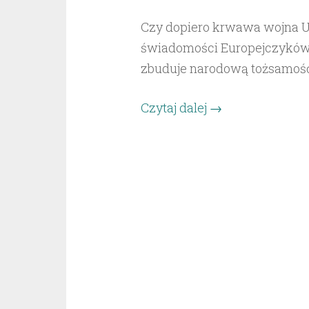
Czy dopiero krwawa wojna U
świadomości Europejczyków 
zbuduje narodową tożsamoś
„Czy
Czytaj dalej
→
dopiero
wojna
USA
–
Europa
ukonstytuuje
świadomość
narodowościową
Europejczyków