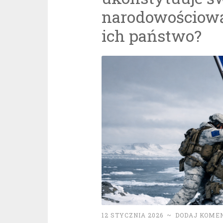
narodowościową
ich państwo?
12 STYCZNIA 2026
~
DODAJ KOME