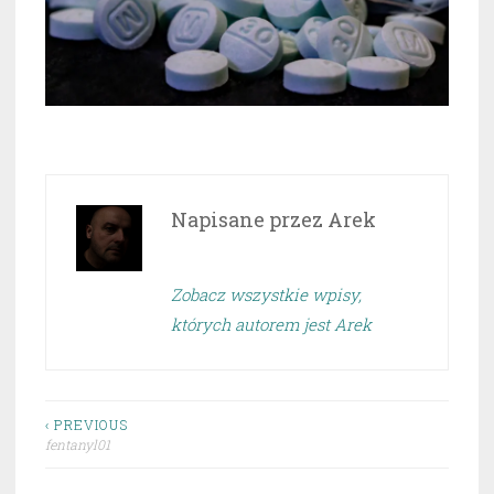
Napisane przez
Arek
Zobacz wszystkie wpisy,
których autorem jest Arek
Nawigacja
‹ PREVIOUS
fentanyl01
wpisu