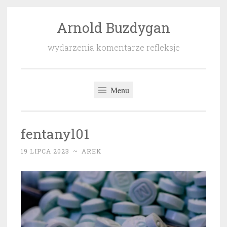
Arnold Buzdygan
Przeskocz
do
wydarzenia komentarze refleksje
treści
Menu
fentanyl01
19 LIPCA 2023
~
AREK