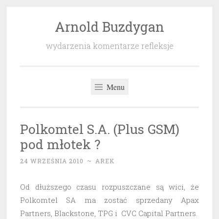
Arnold Buzdygan
Przeskocz
do
wydarzenia komentarze refleksje
treści
Menu
Polkomtel S.A. (Plus GSM)
pod młotek ?
24 WRZEŚNIA 2010
~
AREK
Od dłuższego czasu rozpuszczane są wici, że
Polkomtel SA ma zostać sprzedany Apax
Partners, Blackstone, TPG i CVC Capital Partners.