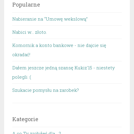
Popularne
Nabieranie na “Umowę wekslową”
Nabici w... złoto.
Komornik a konto bankowe - nie dajcie się
okradać!
Dałem jeszcze jedną szansę Kukiz'15 - niestety
polegli :(
Szukacie pomysłu na zarobek?
Kategorie
A co Ty zrobiłeś dla… ?