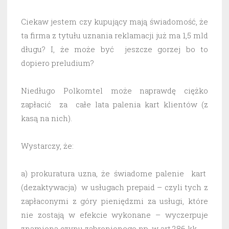
Ciekaw jestem czy kupujący mają świadomość, że
ta firma z tytułu uznania reklamacji już ma 1,5 mld
długu? I, że może być jeszcze gorzej bo to
dopiero preludium?
Niedługo Polkomtel może naprawdę ciężko
zapłacić za całe lata palenia kart klientów (z
kasą na nich).
Wystarczy, że:
a) prokuratura uzna, że świadome palenie kart
(dezaktywacja) w usługach prepaid – czyli tych z
zapłaconymi z góry pieniędzmi za usługi, które
nie zostają w efekcie wykonane – wyczerpuje
znamiona czynu zabronionego np. w art.286 kk.