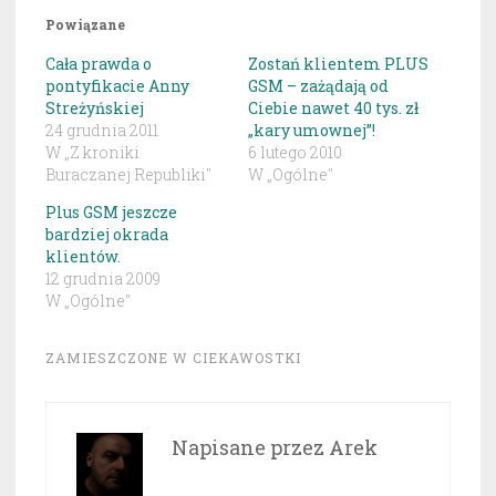
Powiązane
Cała prawda o
Zostań klientem PLUS
pontyfikacie Anny
GSM – zażądają od
Streżyńskiej
Ciebie nawet 40 tys. zł
24 grudnia 2011
„kary umownej”!
W „Z kroniki
6 lutego 2010
Buraczanej Republiki"
W „Ogólne"
Plus GSM jeszcze
bardziej okrada
klientów.
12 grudnia 2009
W „Ogólne"
ZAMIESZCZONE W
CIEKAWOSTKI
Napisane przez
Arek