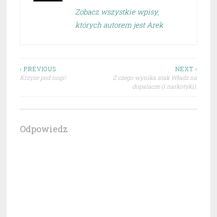
Zobacz wszystkie wpisy,
których autorem jest Arek
Nawigacja
‹ PREVIOUS
NEXT ›
Krzyże pod nogi!
Z czego wynika atak Władz na
wpisu
dopalacze (i narkotyki).
Odpowiedz