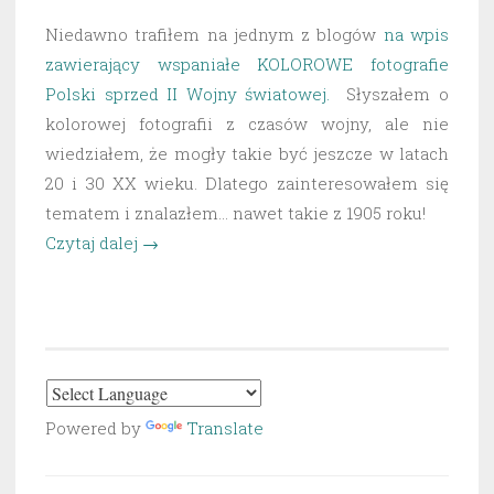
Niedawno trafiłem na jednym z blogów
na wpis
zawierający wspaniałe KOLOROWE fotografie
Polski sprzed II Wojny światowej.
Słyszałem o
kolorowej fotografii z czasów wojny, ale nie
wiedziałem, że mogły takie być jeszcze w latach
20 i 30 XX wieku. Dlatego zainteresowałem się
tematem i znalazłem… nawet takie z 1905 roku!
„Kolorowe
Czytaj dalej
→
zdjęcia
z
1905
roku!
Kolorowe
–
Powered by
Translate
nie
kolorowane!”