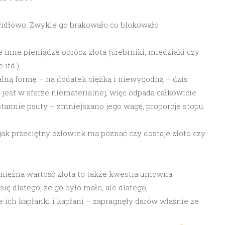
rawidłowo. Zwykle go brakowało co blokowało
 inne pieniądze oprócz złota (srebrniki, miedziaki czy
 itd.)
alną formę – na dodatek ciężką i niewygodną – dziś
jest w sferze niematerialnej, więc odpada całkowicie.
ustannie psuty – zmniejszano jego wagę, proporcje stopu
 jak przeciętny człowiek ma poznać czy dostaje złoto czy
niężna wartość złota to także kwestia umowna.
ię dlatego, że go było mało, ale dlatego,
 ich kapłanki i kapłani – zapragnęły darów właśnie ze