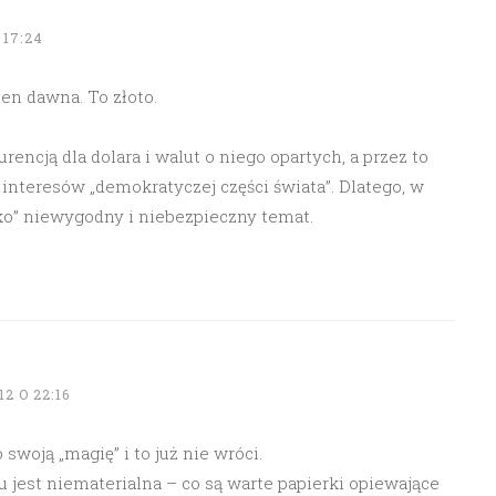
 17:24
ien dawna. To złoto.
encją dla dolara i walut o niego opartych, a przez to
interesów „demokratyczej części świata”. Dlatego, w
ekko” niewygodny i niebezpieczny temat.
2 O 22:16
 swoją „magię” i to już nie wróci.
 jest niematerialna – co są warte papierki opiewające