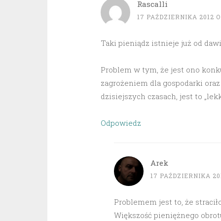
Rascalli
17 PAŹDZIERNIKA 2012 O
Taki pieniądz istnieje już od daw
Problem w tym, że jest ono konkur
zagrożeniem dla gospodarki oraz 
dzisiejszych czasach, jest to „l
Odpowiedz
Arek
17 PAŹDZIERNIKA 201
Problemem jest to, że straciło
Większość pieniężnego obrotu