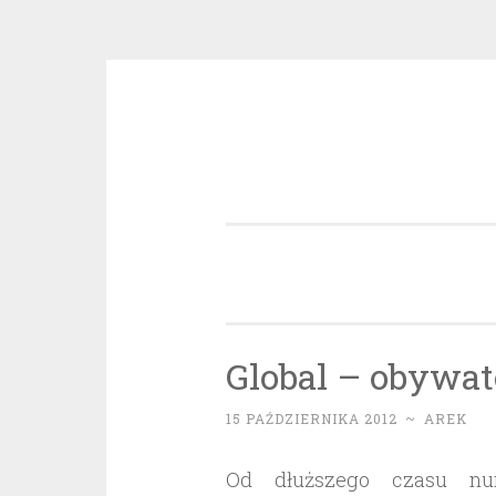
Przeskocz
do
treści
Global – obywat
15 PAŹDZIERNIKA 2012
~
AREK
Od dłuższego czasu nur