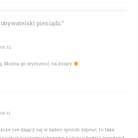
 obywatelski pieniądz.
”
00:52
ną. Można go wymienić na dolary
08:51
szcze nie dający się w żaden sposób zepsuć, to taka
e usługi telekomunikacyjne najlepiej będzie świadczył