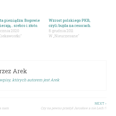
ota pieniądza: Bogowie
Wzrost polskiego PKB,
erają… srebro i złoto.
czyli bujda na resorach.
ycznia 2020
8 grudnia 2011
Ciekawostki"
W „Nieuczesane"
rzez
Arek
wpisy, których autorem jest Arek
NEXT ›
 a nam
Czy na pewno przeżył Jarosław a nie Lech !?