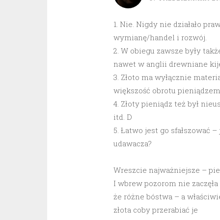
1. Nie. Nigdy nie działało p
wymianę/handel i rozwój.
2. W obiegu zawsze były także
nawet w anglii drewniane kije
3. Złoto ma wyłącznie materi
większość obrotu pieniądzem 
4. Złoty pieniądz też był nie
itd. D
5. Łatwo jest go sfałszować –
udawacza?
Wreszcie najważniejsze – pie
I wbrew pozorom nie zaczęła s
że różne bóstwa – a właściwie
złota coby przerabiać je