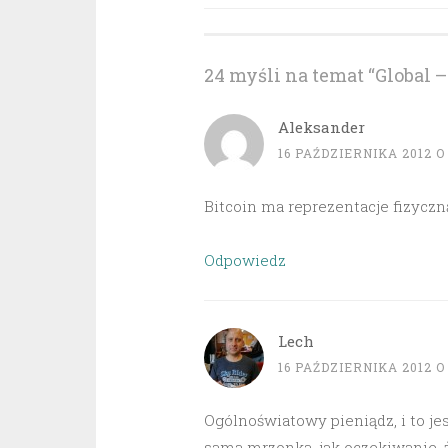
wpisu
24 myśli na temat “
Global –
Aleksander
16 PAŹDZIERNIKA 2012 O 
Bitcoin ma reprezentacje fizycz
Odpowiedz
Lech
16 PAŹDZIERNIKA 2012 O 
Ogólnoświatowy pieniądz, i to je
sama mrzonka, jak oczekiwanie, ż