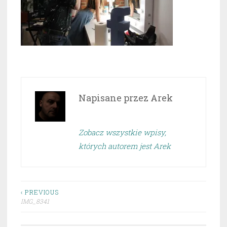
Napisane przez
Arek
Zobacz wszystkie wpisy,
których autorem jest Arek
Nawigacja
‹ PREVIOUS
IMG_8341
wpisu