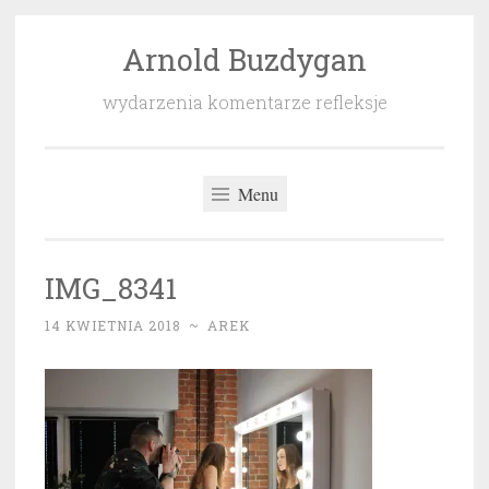
Arnold Buzdygan
Przeskocz
do
wydarzenia komentarze refleksje
treści
Menu
IMG_8341
14 KWIETNIA 2018
~
AREK