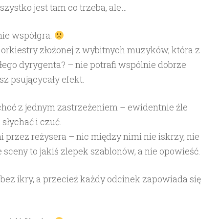
zystko jest tam co trzeba, ale…
nie współgra.
t orkiestry złożonej z wybitnych muzyków, która z
go dyrygenta? – nie potrafi wspólnie dobrze
łsz psującycały efekt.
choć z jednym zastrzeżeniem – ewidentnie źle
 słychać i czuć.
 przez reżysera – nic między nimi nie iskrzy, nie
 sceny to jakiś zlepek szablonów, a nie opowieść.
bez ikry, a przecież każdy odcinek zapowiada się