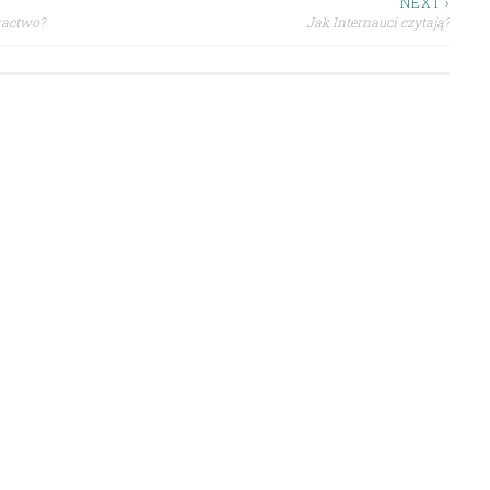
NEXT ›
ractwo?
Jak Internauci czytają?