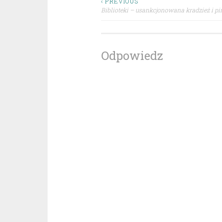
Nawigacja
‹ PREVIOUS
Biblioteki – usankcjonowana kradzież i pi
wpisu
Odpowiedz