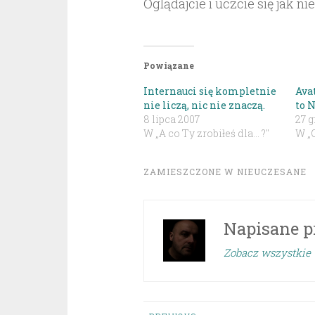
Oglądajcie i uczcie się jak ni
Powiązane
Internauci się kompletnie
Ava
nie liczą, nic nie znaczą.
to N
8 lipca 2007
27 
W „A co Ty zrobiłeś dla... ?"
W „
ZAMIESZCZONE W
NIEUCZESANE
Napisane p
Zobacz wszystkie 