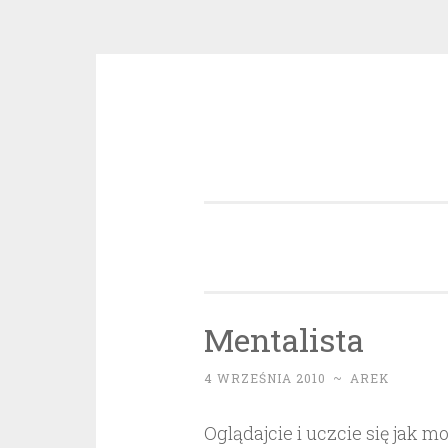
Przeskocz
do
treści
Mentalista
4 WRZEŚNIA 2010
~
AREK
Oglądajcie i uczcie się jak 