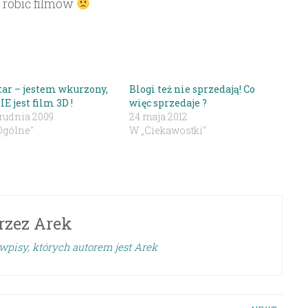
e robić filmów
tar – jestem wkurzony,
Blogi też nie sprzedają! Co
IE jest film 3D !
więc sprzedaje ?
grudnia 2009
24 maja 2012
Ogólne"
W „Ciekawostki"
rzez
Arek
wpisy, których autorem jest Arek