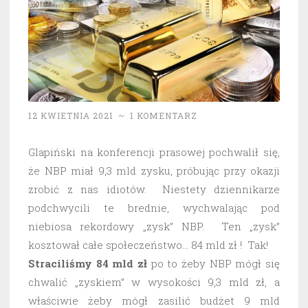
12 KWIETNIA 2021
~
1 KOMENTARZ
Glapiński na konferencji prasowej pochwalił się,
że NBP miał 9,3 mld zysku, próbując przy okazji
zrobić z nas idiotów. Niestety dziennikarze
podchwycili te brednie, wychwalając pod
niebiosa rekordowy „zysk” NBP. Ten „zysk”
kosztował całe społeczeństwo… 84 mld zł ! Tak!
Straciliśmy 84 mld zł
po to żeby NBP mógł się
chwalić „zyskiem” w wysokości 9,3 mld zł, a
właściwie żeby mógł zasilić budżet 9 mld