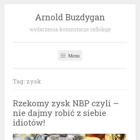
Arnold Buzdygan
Przeskocz
do
wydarzenia komentarze refleksje
treści
Menu
Tag:
zysk
Rzekomy zysk NBP czyli –
nie dajmy robić z siebie
idiotów!