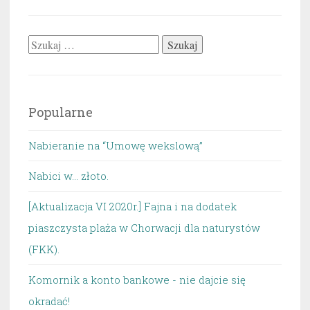
z
siebie
Szukaj:
idiotów!”
Popularne
Nabieranie na “Umowę wekslową”
Nabici w... złoto.
[Aktualizacja VI 2020r.] Fajna i na dodatek
piaszczysta plaża w Chorwacji dla naturystów
(FKK).
Komornik a konto bankowe - nie dajcie się
okradać!