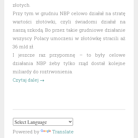
złotych.
Przy tym w grudniu NBP celowo działał na stratę
wartości złotówki, czyli świadomi działał na
naszą szkodą. Bo przez takie grudniowe działanie
wszyscy Polacy umoczeni w złotówkę stracili aż
36 mld zł.
I jeszcze raz przypomnę – to były celowe
działania NBP żeby tylko rząd dostał kolejne
miliardy do roztrwonienia.
„Rzekomy
Czytaj dalej
→
zysk
NBP
czyli
–
nie
dajmy
Powered by
Translate
robić