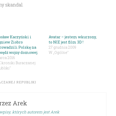
ny skandal.
osław Kaczyński i
Avatar – jestem wkurzony,
gniew Ziobro
to NIE jest film 3D !
rowadzili Polskę na
27 grudnia 2009
wędź wojny domowej.
W „Ogólne"
arca 2016
Z kroniki Buraczanej
bliki"
ACZANEJ REPUBLIKI
rzez
Arek
wpisy, których autorem jest Arek