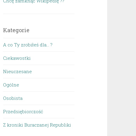
Chcę zamknąć Wikipedię ??
Kategorie
A co Ty zrobiłeś dla… ?
Ciekawostki
Nieuczesane
Ogólne
Osobista
Przedsiębiorczość
Z kroniki Buraczanej Republiki