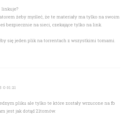
 linkuje?
ratorem żeby myśleć, że te materiały ma tylko na swoim
eś bezpiecznie na sieci, czekające tylko na link.
łby się jeden plik na torrentach z wszystkimi tomami.
 O 01:21
w jednym pliku ale tylko te które zostały wrzucone na fb
am jest jak dotąd 21tomów.