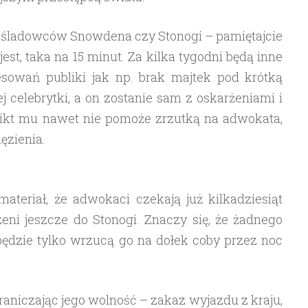
naśladowców Snowdena czy Stonogi – pamiętajcie
est, taka na 15 minut. Za kilka tygodni będą inne
sowań publiki jak np. brak majtek pod krótką
j celebrytki, a on zostanie sam z oskarżeniami i
ikt mu nawet nie pomoże zrzutką na adwokata,
ęzienia.
ateriał, że adwokaci czekają już kilkadziesiąt
zeni jeszcze do Stonogi. Znaczy się, że żadnego
będzie tylko wrzucą go na dołek coby przez noc
raniczając jego wolność – zakaz wyjazdu z kraju,