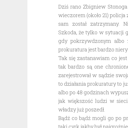
Dziś rano Zbigniew Stonoga 
wieczorem (około 21) policja 
sam został zatrzymany. N
Szkoda, że tylko w sytuacji g
gdy pokrzywdzonym albo z
prokuratura jest bardzo niery
Tak się zastanawiam co jes
tak bardzo są one chronion
zarejestrował w sądzie swoją 
to działania prokuratury to 
albo po 48 godzinach wypusz
jak większość ludzi w sieci
władzy już poszedł.
Bądź co bądź mogli go po p
taki cyrk jakby był najgroźni