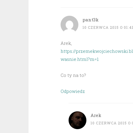
pant3k
10 CZERWCA 2015 O 01:4
Arek,
https://przemekwojciechowski.bl
wasnie.html?m=1
Co ty na to?
Odpowiedz
Arek
10 CZERWCA 2015 O 