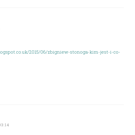
1
ogspot.co.uk/2015/06/zbigniew-stonoga-kim-jest-i-co-
03:14