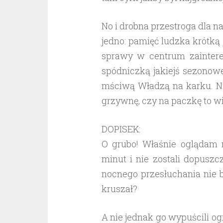
No i drobna przestroga dla 
jedno: pamięć ludzka krótką j
sprawy w centrum zaintere
spódniczką jakiejś sezonowe
mściwą Władzą na karku. N
grzywnę, czy na paczkę to wi
DOPISEK:
O grubo! Właśnie oglądam m
minut i nie zostali dopuszc
nocnego przesłuchania nie 
kruszał?
A nie jednak go wypuścili og