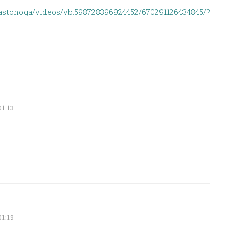
astonoga/videos/vb.598728396924452/670291126434845/?
1:13
1:19