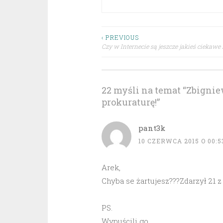
Nawigacja
‹ PREVIOUS
Czy w Internecie są jeszcze jakieś ciekawe 
wpisu
22 myśli na temat “
Zbignie
prokuraturę!
”
pant3k
10 CZERWCA 2015 O 00:5
Arek,
Chyba se żartujesz???Zdarzył 21 z
PS.
Wypuścili go.