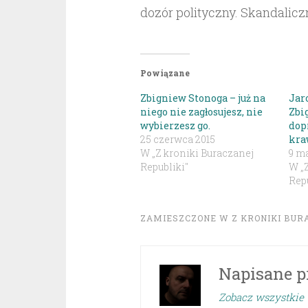
dozór polityczny. Skandalicz
Powiązane
Zbigniew Stonoga – już na
Jar
niego nie zagłosujesz, nie
Zbi
wybierzesz go.
dop
25 czerwca 2015
kra
W „Z kroniki Buraczanej
9 m
Republiki"
W „
Repu
ZAMIESZCZONE W
Z KRONIKI BUR
Napisane p
Zobacz wszystkie 