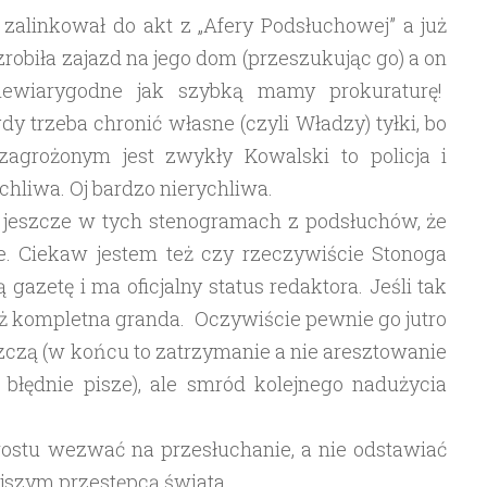
zalinkował do akt z „Afery Podsłuchowej” a już
zrobiła zajazd na jego dom (przeszukując go) a on
iewiarygodne jak szybką mamy prokuraturę!
dy trzeba chronić własne (czyli Władzy) tyłki, bo
agrożonym jest zwykły Kowalski to policja i
chliwa. Oj bardzo nierychliwa.
t jeszcze w tych stenogramach z podsłuchów, że
e. Ciekaw jestem też czy rzeczywiście Stonoga
gazetę i ma oficjalny status redaktora. Jeśli tak
już kompletna granda. Oczywiście pewnie go jutro
czą (w końcu to zatrzymanie a nie aresztowanie
 błędnie pisze), ale smród kolejnego nadużycia
rostu wezwać na przesłuchanie, a nie odstawiać
ejszym przestępcą świata.