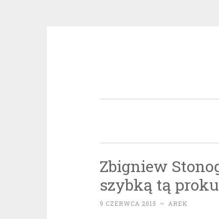
Przeskocz
do
treści
Zbigniew Stono
szybką tą proku
9 CZERWCA 2015
~
AREK