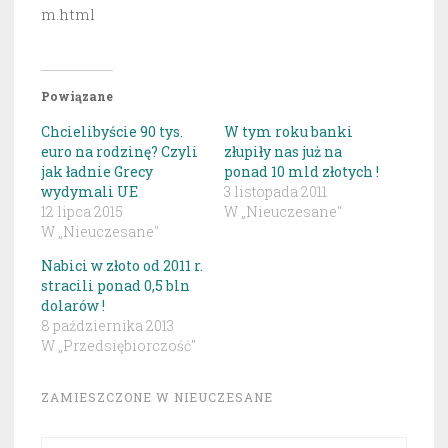
m.html
Powiązane
Chcielibyście 90 tys.
W tym roku banki
euro na rodzinę? Czyli
złupiły nas już na
jak ładnie Grecy
ponad 10 mld złotych !
wydymali UE
3 listopada 2011
12 lipca 2015
W „Nieuczesane"
W „Nieuczesane"
Nabici w złoto od 2011 r.
stracili ponad 0,5 bln
dolarów !
8 października 2013
W „Przedsiębiorczość"
ZAMIESZCZONE W
NIEUCZESANE