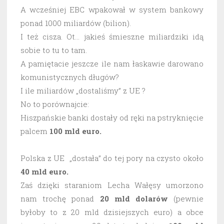
A wcześniej EBC wpakował w system bankowy
ponad 1000 miliardów (bilion).
I też cisza. Ot… jakieś śmieszne miliardziki idą
sobie to tu to tam.
A pamiętacie jeszcze ile nam łaskawie darowano
komunistycznych długów?
I ile miliardów „dostaliśmy” z UE ?
No to porównajcie:
Hiszpańskie banki dostały od ręki na pstryknięcie
palcem
100 mld euro.
Polska z UE „dostała” do tej pory na czysto około
40 mld euro.
Zaś dzięki staraniom Lecha Wałęsy umorzono
nam trochę ponad
20 mld dolarów
(pewnie
byłoby to z 20 mld dzisiejszych euro) a obce