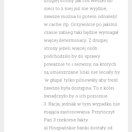
drugiej strony jak coś weszło do
sieci to z niej już nie wyjdzie,
zawsze można to potem odnaleźć
w cache itp. Oczywiście po jakimś
czasie zabieg taki będzie wymagał
więcej determinacji. Z drugiej
strony jeżeli więcej osób
podchodziło by do sprawy
poważnie to i serwisy, na których
są umieszczane linki nie leciały by
'w głupa’ tylko pilnowały aby treść
zawsze była dostępna. To z kolei
świadczyło by o ich poziomie.
3. Racja, jednak w tym wypadku nie
mająca zastosowania. Przytoczył
Pan 3 rzekome fakty:
a) Hiszpańskie banki dostały od