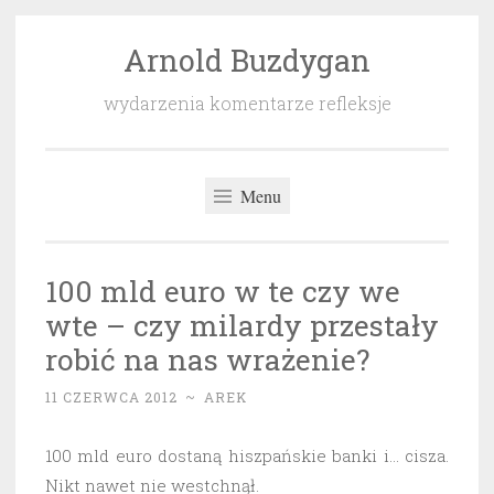
Arnold Buzdygan
Przeskocz
do
wydarzenia komentarze refleksje
treści
Menu
100 mld euro w te czy we
wte – czy milardy przestały
robić na nas wrażenie?
11 CZERWCA 2012
~
AREK
100 mld euro dostaną hiszpańskie banki i… cisza.
Nikt nawet nie westchnął.