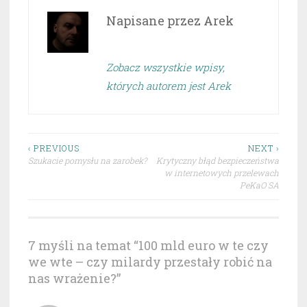
Napisane przez
Arek
Zobacz wszystkie wpisy,
których autorem jest Arek
Nawigacja
‹ PREVIOUS
NEXT ›
Szukacie pomysłu na zarobek?
Krytyczny błąd bezpieczeństwa
wpisu
w internetowych przelewach
PeKaO SA
7 myśli na temat “
100 mld euro w te czy
we wte – czy milardy przestały robić na
nas wrażenie?
”