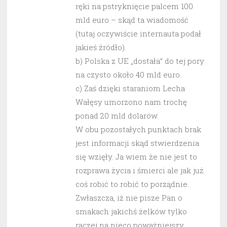
ręki na pstryknięcie palcem 100
mld euro – skąd ta wiadomość
(tutaj oczywiście internauta podał
jakieś źródło).
b) Polska z UE „dostała” do tej pory
na czysto około 40 mld euro.
c) Zaś dzięki staraniom Lecha
Wałęsy umorzono nam trochę
ponad 20 mld dolarów.
W obu pozostałych punktach brak
jest informacji skąd stwierdzenia
się wzięły. Ja wiem że nie jest to
rozprawa życia i śmierci ale jak już
coś robić to robić to porządnie.
Zwłaszcza, iż nie pisze Pan o
smakach jakichś żelków tylko
raczej na nieco poważniejszy