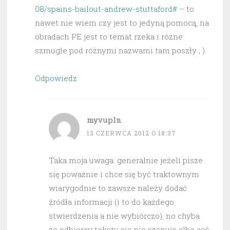
08/spains-bailout-andrew-stuttaford#
– to
nawet nie wiem czy jest to jedyną pomocą, na
obradach PE jest to temat rzeka i różne
szmugle pod różnymi nazwami tam poszły ; )
Odpowiedz
myvupln
13 CZERWCA 2012 O 18:37
Taka moja uwaga: generalnie jeżeli pisze
się poważnie i chce się być traktownym
wiarygodnie to zawsze należy dodać
źródła informacji (i to do każdego
stwierdzenia a nie wybiórczo), no chyba
że odbiorcy tekstu się nie szanuje albo coś