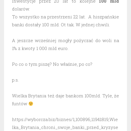
inwestycje przez 20 lat to kolejne
100 mld
dolarów.
To wszystko na przestrzeni 22 lat. A hiszpańskie
banki dostały 100 mld. Ot tak. W jednej chwili.
A jeszcze wcześniej mogły pożyczać do woli na
1% z kwoty 1 000 mld euro.
Po co o tym piszę? No właśnie, po co?
p.s.
Wielka Brytania też daje bankom 100mld. Tyle, że
funtów
https://wyborcza.biz/biznes/1,100896,11941819,Wie
lka_Brytania_chroni_swoje_banki_przed_kryzyse