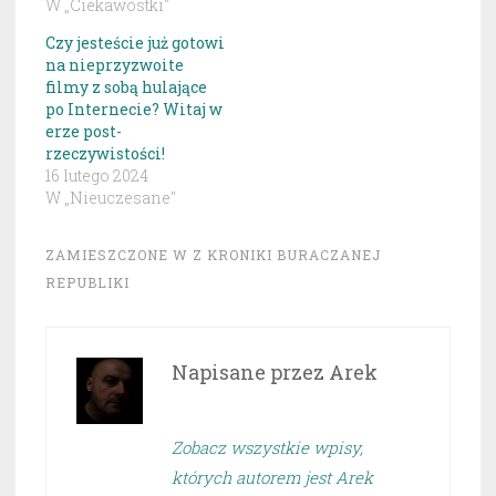
W „Ciekawostki"
Czy jesteście już gotowi
na nieprzyzwoite
filmy z sobą hulające
po Internecie? Witaj w
erze post-
rzeczywistości!
16 lutego 2024
W „Nieuczesane"
ZAMIESZCZONE W
Z KRONIKI BURACZANEJ
REPUBLIKI
Napisane przez
Arek
Zobacz wszystkie wpisy,
których autorem jest Arek