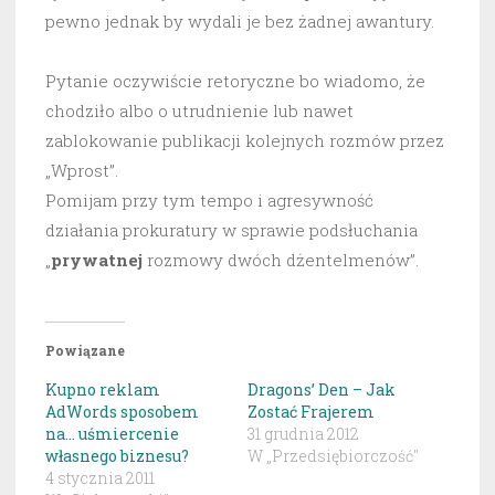
pewno jednak by wydali je bez żadnej awantury.
Pytanie oczywiście retoryczne bo wiadomo, że
chodziło albo o utrudnienie lub nawet
zablokowanie publikacji kolejnych rozmów przez
„Wprost”.
Pomijam przy tym tempo i agresywność
działania prokuratury w sprawie podsłuchania
„
prywatnej
rozmowy dwóch dżentelmenów”.
Powiązane
Kupno reklam
Dragons’ Den – Jak
AdWords sposobem
Zostać Frajerem
na… uśmiercenie
31 grudnia 2012
własnego biznesu?
W „Przedsiębiorczość"
4 stycznia 2011