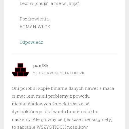
Leci w „chuja”, a nie w „huja”.
Pozdrowienia,
ROMAN WŁOS
Odpowiedz
pant3k
20 CZERWCA 2014 O 05:20
Oni porobili kopie binarne danych nawet z maca
(z mac’iem mieli problemy z powodu
niestandardowych śrubek i złącza od
dysku)którego tak twardo bronił redaktor
naczelny. Ale główny cel(jeszcze nieosiągnięty)
to zabranie WSZYSTKICH nośników