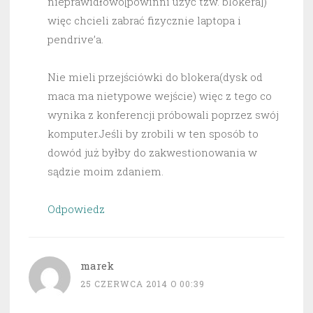
nieprawidłowo[powinni użyć tzw. blokera])
więc chcieli zabrać fizycznie laptopa i
pendrive’a.
Nie mieli przejściówki do blokera(dysk od
maca ma nietypowe wejście) więc z tego co
wynika z konferencji próbowali poprzez swój
komputer.Jeśli by zrobili w ten sposób to
dowód już byłby do zakwestionowania w
sądzie moim zdaniem.
Odpowiedz
marek
25 CZERWCA 2014 O 00:39