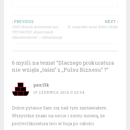
Nawigacja
‹ PREVIOUS
NEXT ›
2000 złotych kosztował nas
To wszystko wina Robin Hóda!
wpisu
PRYWATNY obiad trzech
dżentelmenów! – Aktualizacja
6 myśli na temat “
Dlaczego prokuratura
nie wzięła „taśm” z „Pulsu Biznesu” ?
”
pant3k
19 CZERWCA 2014 O 23:04
Dobre pytanie.Sam się nad tym zastawiałem.
Wszystkie znaki na necie i ziemi mówią, że
pro(tect)kuratura leci w huja po całości.