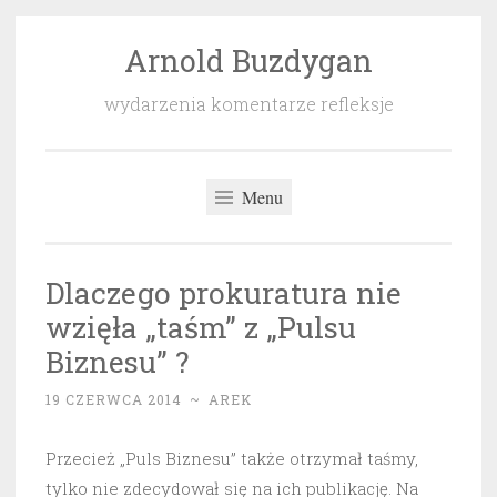
Arnold Buzdygan
Przeskocz
do
wydarzenia komentarze refleksje
treści
Menu
Dlaczego prokuratura nie
wzięła „taśm” z „Pulsu
Biznesu” ?
19 CZERWCA 2014
~
AREK
Przecież „Puls Biznesu” także otrzymał taśmy,
tylko nie zdecydował się na ich publikację. Na