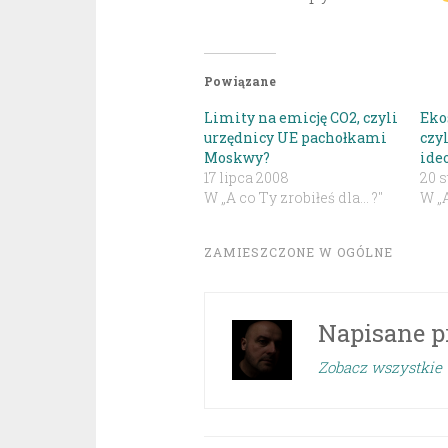
Powiązane
Limity na emicję CO2, czyli
Eko
urzędnicy UE pachołkami
czy
Moskwy?
ideo
17 lipca 2008
20 
W „A co Ty zrobiłeś dla... ?"
W „A
ZAMIESZCZONE W
OGÓLNE
Napisane p
Zobacz wszystkie 