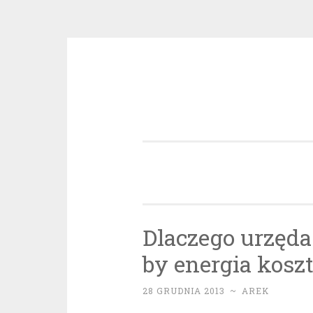
Przeskocz
do
treści
Dlaczego urzęda
by energia kosz
28 GRUDNIA 2013
~
AREK