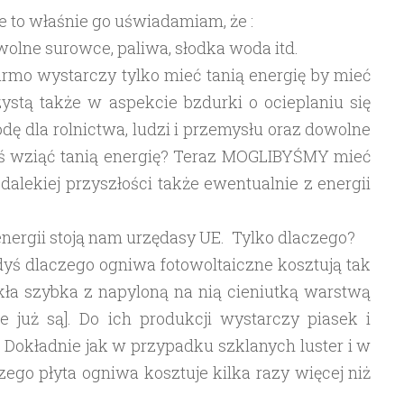
ie to właśnie go uświadamiam, że :
olne surowce, paliwa, słodka woda itd.
rmo wystarczy tylko mieć tanią energię by mieć
zystą także w aspekcie bzdurki o ocieplaniu się
odę dla rolnictwa, ludzi i przemysłu oraz dowolne
aś wziąć tanią energię? Teraz MOGLIBYŚMY mieć
edalekiej przyszłości także ewentualnie z energii
 energii stoją nam urzędasy UE. Tylko dlaczego?
edyś dlaczego ogniwa fotowoltaiczne kosztują tak
kła szybka z napyloną na nią cieniutką warstwą
ie już są]. Do ich produkcji wystarczy piasek i
. Dokładnie jak w przypadku szklanych luster i w
ego płyta ogniwa kosztuje kilka razy więcej niż