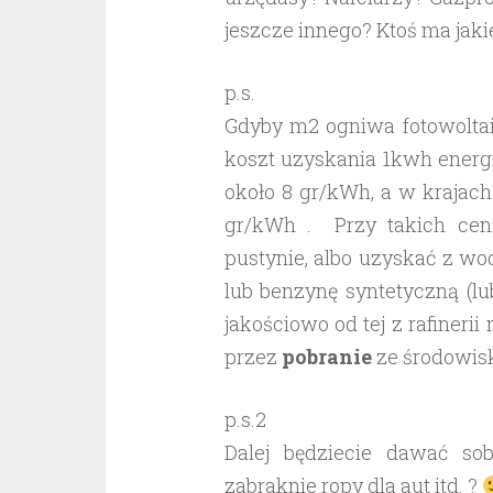
jeszcze innego? Ktoś ma jak
p.s.
Gdyby m2 ogniwa fotowoltaic
koszt uzyskania 1kwh energ
około 8 gr/kWh, a w krajac
gr/kWh . Przy takich ce
pustynie, albo uzyskać z w
lub benzynę syntetyczną (lu
jakościowo od tej z rafinerii
przez
pobranie
ze środowisk
p.s.2
Dalej będziecie dawać so
zabraknie ropy dla aut itd. ?