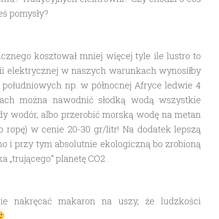
ieś pomysły?
znego kosztował mniej więcej tyle ile lustro to
ii elektrycznej w naszych warunkach wynosiłby
h południowych np. w północnej Afryce ledwie 4
nach można nawodnić słodką wodą wszystkie
ody wodór, albo przerobić morską wodę na metan
b ropę) w cenie 20-30 gr/litr! Na dodatek lepszą
 no i przy tym absolutnie ekologiczną bo zrobioną
a „trującego” planetę CO2 .
bie nakręcać makaron na uszy, że ludzkości