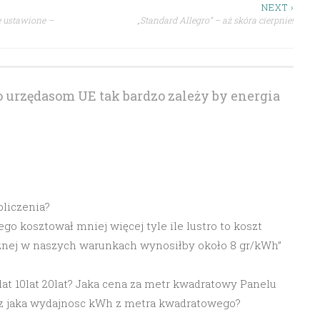
NEXT ›
e ustawione –
„Standard Allegro” – aż skóra cierpnie!
 urzędasom UE tak bardzo zależy by energia
6
bliczenia?
o kosztował mniej więcej tyle ile lustro to koszt
znej w naszych warunkach wynosiłby około 8 gr/kWh”
lat 10lat 20lat? Jaka cena za metr kwadratowy Panelu
oraz jaka wydajnosc kWh z metra kwadratowego?