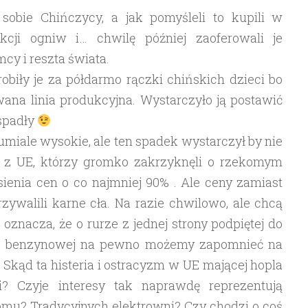
sobie Chińczycy, a jak pomyśleli to kupili w
kcji ogniw i… chwilę później zaoferowali je
cy i reszta świata.
 robiły je za półdarmo rączki chińskich dzieci bo
ana linia produkcyjna. Wystarczyło ją postawić
spadły
umiale wysokie, ale ten spadek wystarczył by nie
m z UE, którzy gromko zakrzyknęli o rzekomym
ienia cen o co najmniej 90% . Ale ceny zamiast
rzywalili karne cła. Na razie chwilowo, ale chcą
 oznacza, że o rurze z jednej strony podpiętej do
acji benzynowej na pewno możemy zapomnieć na
? Skąd ta histeria i ostracyzm w UE mającej hopla
i? Czyje interesy tak naprawdę reprezentują
omu? Tradycyjnych elektrowni? Czy chodzi o coś