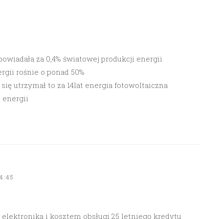
powiadała za 0,4% światowej produkcji energii
rgii rośnie o ponad 50%
ię utrzymał to za 14lat energia fotowoltaiczna
 energii
4:45
 elektroniką i kosztem obsługi 25 letniego kredytu