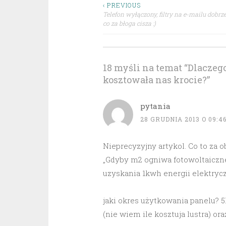
Nawigacja
‹ PREVIOUS
Telefon wyłączony, filtry na e-mailu dobrz
co za błoga cisza :)
wpisu
18 myśli na temat “
Dlaczego
kosztowała nas krocie?
”
pytania
28 GRUDNIA 2013 O 09:4
Nieprecyzyjny artykol. Co to za o
„Gdyby m2 ogniwa fotowoltaiczneg
uzyskania 1kwh energii elektryc
jaki okres użytkowania panelu? 5
(nie wiem ile kosztuja lustra) 