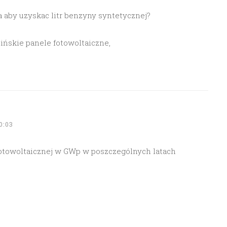
a aby uzyskac litr benzyny syntetycznej?
hińskie panele fotowoltaiczne,
0:03
fotowoltaicznej w GWp w poszczególnych latach