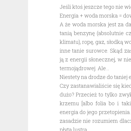
Jeśli ktoś jeszcze tego nie w
Energia + woda morska = dow
A że woda morska jest za da
tanią benzynę (absolutnie c
klimatu), ropę, gaz, słodką w
inne tanie surowce. Skąd z
ją z energii słonecznej, w ni
termojądrowej. Ale…
Niestety na drodze do taniej
Czy zastanawialiście się ki
dużo? Przecież to tylko zwy
krzemu [albo folia bo i tak
energia do jego przetopienia
zasadzie nie rozumiem dlacz
płyta lustra.