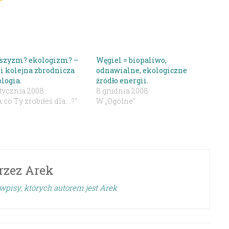
szyzm? ekologizm? –
Węgiel = biopaliwo,
li kolejna zbrodnicza
odnawialne, ekologiczne
logia.
źródło energii.
stycznia 2008
8 grudnia 2008
 co Ty zrobiłeś dla... ?"
W „Ogólne"
rzez
Arek
wpisy, których autorem jest Arek