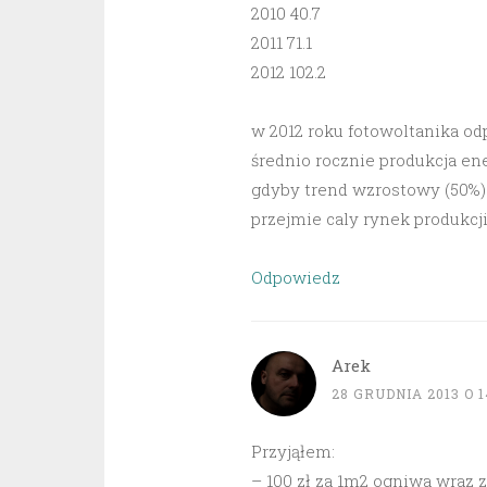
2010 40.7
2011 71.1
2012 102.2
w 2012 roku fotowoltanika od
średnio rocznie produkcja ene
gdyby trend wzrostowy (50%) s
przejmie caly rynek produkcji
Odpowiedz
Arek
28 GRUDNIA 2013 O 1
Przyjąłem:
– 100 zł za 1m2 ogniwa wraz z