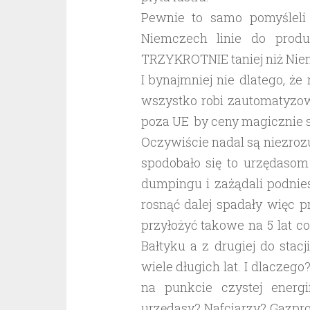
Pewnie to samo pomyśleli 
Niemczech linie do produ
TRZYKROTNIE taniej niż Niem
I bynajmniej nie dlatego, że
wszystko robi zautomatyzow
poza UE by ceny magicznie 
Oczywiście nadal są niezroz
spodobało się to urzędaso
dumpingu i zażądali podnies
rosnąć dalej spadały więc p
przyłożyć takowe na 5 lat co
Bałtyku a z drugiej do st
wiele długich lat. I dlaczego
na punkcie czystej energi
urzędasy? Nafciarzy? Gazpr