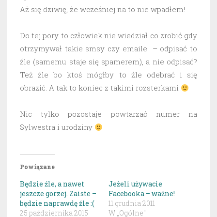
Aż się dziwię, że wcześniej na to nie wpadłem!
Do tej pory to człowiek nie wiedział co zrobić gdy
otrzymywał takie smsy czy emaile – odpisać to
źle (samemu staje się spamerem), a nie odpisać?
Też źle bo ktoś mógłby to źle odebrać i się
obrazić. A tak to koniec z takimi rozsterkami
Nic tylko pozostaje powtarzać numer na
Sylwestra i urodziny
Powiązane
Będzie źle, a nawet
Jeżeli używacie
jeszcze gorzej. Zaiste –
Facebooka – ważne!
będzie naprawdę źle :(
11 grudnia 2011
25 października 2015
W „Ogólne"