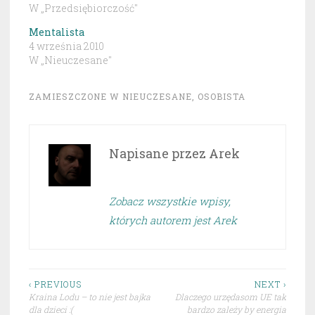
W „Przedsiębiorczość"
Mentalista
4 września 2010
W „Nieuczesane"
ZAMIESZCZONE W
NIEUCZESANE
,
OSOBISTA
Napisane przez
Arek
Zobacz wszystkie wpisy,
których autorem jest Arek
Nawigacja
‹ PREVIOUS
NEXT ›
Kraina Lodu – to nie jest bajka
Dlaczego urzędasom UE tak
wpisu
dla dzieci :(
bardzo zależy by energia