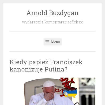
Arnold Buzdygan
Przeskocz
do
wydarzenia komentarze refleksje
treści
Menu
Kiedy papież Franciszek
kanonizuje Putina?