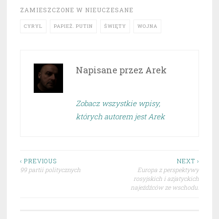
ZAMIESZCZONE W
NIEUCZESANE
CYRYL
PAPIEŻ. PUTIN
ŚWIĘTY
WOJNA
Napisane przez
Arek
Zobacz wszystkie wpisy,
których autorem jest Arek
Nawigacja
‹ PREVIOUS
NEXT ›
99 partii politycznych
Europa z perspektywy
wpisu
rosyjskich i azjatyckich
najeźdźców ze wschodu.