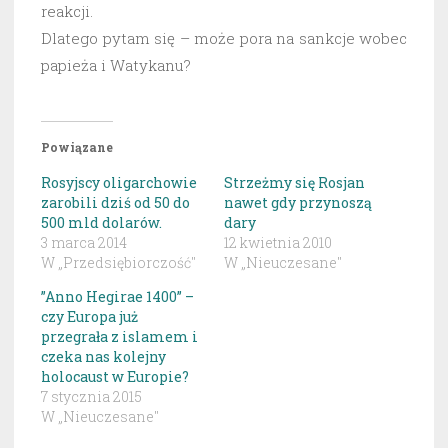
reakcji.
Dlatego pytam się – może pora na sankcje wobec
papieża i Watykanu?
Powiązane
Rosyjscy oligarchowie
Strzeżmy się Rosjan
zarobili dziś od 50 do
nawet gdy przynoszą
500 mld dolarów.
dary
3 marca 2014
12 kwietnia 2010
W „Przedsiębiorczość"
W „Nieuczesane"
”Anno Hegirae 1400” –
czy Europa już
przegrała z islamem i
czeka nas kolejny
holocaust w Europie?
7 stycznia 2015
W „Nieuczesane"