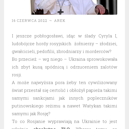
16 CZERWCA 2022
~
AREK
I jeszcze pobłogosławi, idąc w ślady Cyryla I,
ludobójcze hordy rosyjskich żołnierzy – złodziei,
gwałcicieli, pedofilii, zbrodniarzy i morderców?
Bo przecież – wg niego – Ukraina sprowokowała
ich zbyt kusą spódnicą i odrzuceniem zalotów
rosji.
A może najwyższa pora żeby ten cywilizowany
świat przestał się certolić i obłożył papieża takimi
samymi sankcjami jak innych popleczników
putinowskiego reżimu a nawet Watykan takimi
samymi jak Rosję?
To co Rosjanie wyprawiają na Ukrainie to jest
właśnie
absolutne ZŁO.
Wbrew temu co