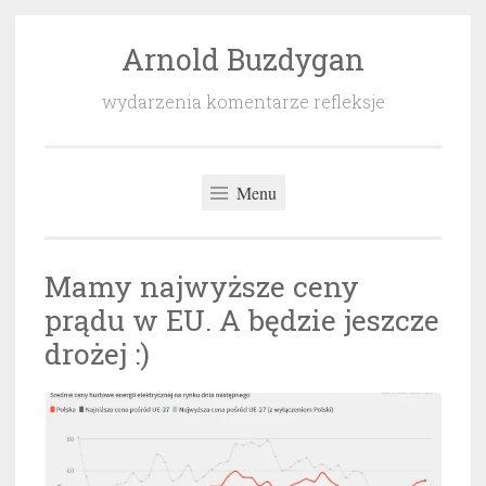
Arnold Buzdygan
Przeskocz
do
wydarzenia komentarze refleksje
treści
Menu
Mamy najwyższe ceny
prądu w EU. A będzie jeszcze
drożej :)