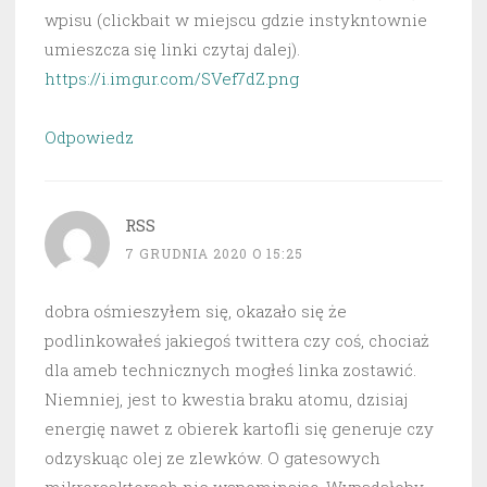
wpisu (clickbait w miejscu gdzie instykntownie
umieszcza się linki czytaj dalej).
https://i.imgur.com/SVef7dZ.png
Odpowiedz
RSS
7 GRUDNIA 2020 O 15:25
dobra ośmieszyłem się, okazało się że
podlinkowałeś jakiegoś twittera czy coś, chociaż
dla ameb technicznych mogłeś linka zostawić.
Niemniej, jest to kwestia braku atomu, dzisiaj
energię nawet z obierek kartofli się generuje czy
odzyskuąc olej ze zlewków. O gatesowych
mikroreaktorach nie wspominając. Wypadałoby