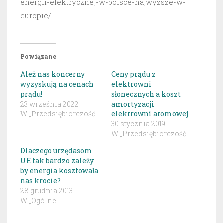
energii-elektrycznej-w-polsce-najwyzsze-w-
europie/
Powiązane
Ależ nas koncerny
Ceny prądu z
wyzyskują na cenach
elektrowni
prądu!
słonecznych a koszt
23 września 2022
amortyzacji
W „Przedsiębiorczość"
elektrowni atomowej
30 stycznia 2019
W „Przedsiębiorczość"
Dlaczego urzędasom
UE tak bardzo zależy
by energia kosztowała
nas krocie?
28 grudnia 2013
W „Ogólne"