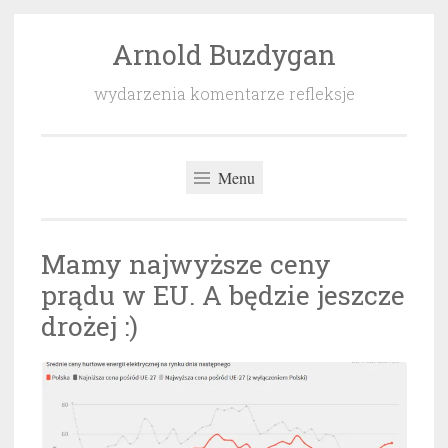
Arnold Buzdygan
Przeskocz
do
wydarzenia komentarze refleksje
treści
Menu
Mamy najwyższe ceny
prądu w EU. A będzie jeszcze
drożej :)