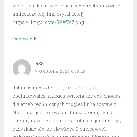
wpisu (clickbait w miejscu gdzie instykntownie
umieszcza się linki czytaj dalej).
https://i.imgur.com/SVef7dZ.png
Odpowiedz
RSS
7 GRUDNIA 2020 O 15:25
dobra ośmieszyłem się, okazało się że
podlinkowałeś jakiegoś twittera czy coś, chociaż
dla ameb technicznych mogłeś linka zostawić.
Niemniej, jest to kwestia braku atomu, dzisiaj
energię nawet z obierek kartofli się generuje czy
odzyskuąc olej ze zlewków. O gatesowych
mikroreaktorach nie wspominając. Wypadałoby