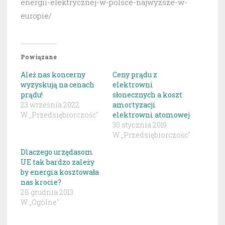
energii-elektrycznej-w-polsce-najwyzsze-w-
europie/
Powiązane
Ależ nas koncerny
Ceny prądu z
wyzyskują na cenach
elektrowni
prądu!
słonecznych a koszt
23 września 2022
amortyzacji
W „Przedsiębiorczość"
elektrowni atomowej
30 stycznia 2019
W „Przedsiębiorczość"
Dlaczego urzędasom
UE tak bardzo zależy
by energia kosztowała
nas krocie?
28 grudnia 2013
W „Ogólne"