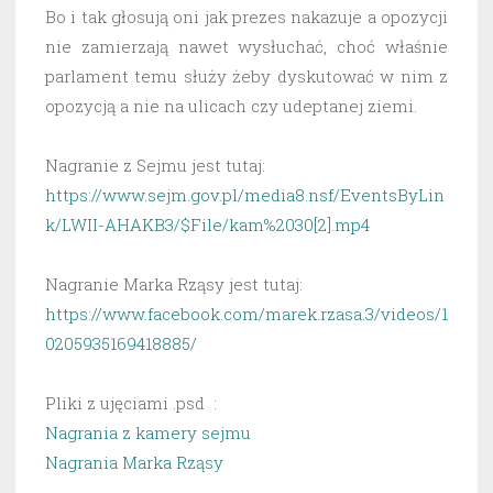
Bo i tak głosują oni jak prezes nakazuje a opozycji
nie zamierzają nawet wysłuchać, choć właśnie
parlament temu służy żeby dyskutować w nim z
opozycją a nie na ulicach czy udeptanej ziemi.
Nagranie z Sejmu jest tutaj:
https://www.sejm.gov.pl/media8.nsf/EventsByLin
k/LWII-AHAKB3/$File/kam%2030[2].mp4
Nagranie Marka Rząsy jest tutaj:
https://www.facebook.com/marek.rzasa.3/videos/1
0205935169418885/
Pliki z ujęciami .psd :
Nagrania z kamery sejmu
Nagrania Marka Rząsy