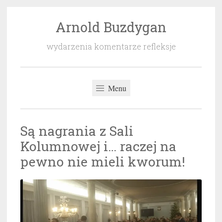
Arnold Buzdygan
Przeskocz
do
wydarzenia komentarze refleksje
treści
Menu
Są nagrania z Sali
Kolumnowej i… raczej na
pewno nie mieli kworum!