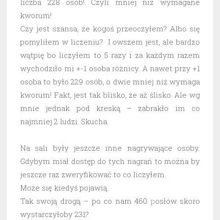
liczba 228 osób! Czyli mniej niż wymagane
kworum!
Czy jest szansa, że kogoś przeoczyłem? Albo się
pomyliłem w liczeniu? I owszem jest, ale bardzo
wątpię bo liczyłem to 5 razy i za każdym razem
wychodziło mi +-1 osoba różnicy. A nawet przy +1
osoba to było 229 osób, o dwie mniej niż wymaga
kworum! Fakt, jest tak blisko, że aż ślisko. Ale wg
mnie jednak pod kreską – zabrakło im co
najmniej 2 ludzi. Skucha.
Na sali były jeszcze inne nagrywające osoby.
Gdybym miał dostęp do tych nagrań to można by
jeszcze raz zweryfikować to co liczyłem.
Może się kiedyś pojawią.
Tak swoją drogą – po co nam 460
p
osłów skoro
wystarczyłoby 231?