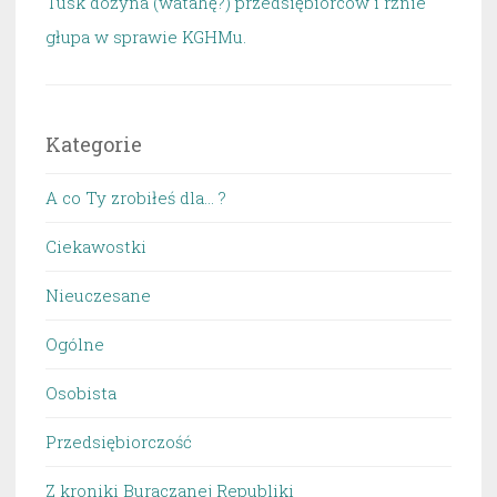
Tusk dożyna (watahę?) przedsiębiorców i rżnie
głupa w sprawie KGHMu.
Kategorie
A co Ty zrobiłeś dla… ?
Ciekawostki
Nieuczesane
Ogólne
Osobista
Przedsiębiorczość
Z kroniki Buraczanej Republiki