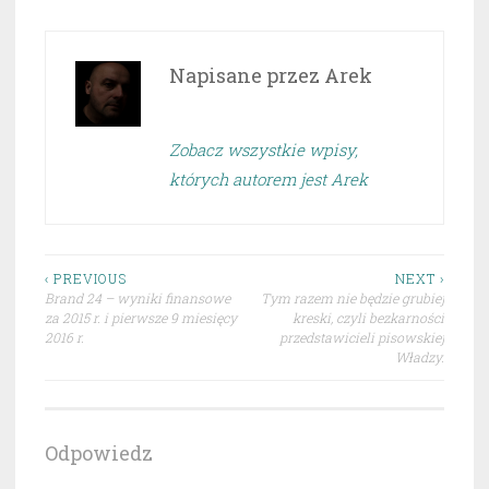
Napisane przez
Arek
Zobacz wszystkie wpisy,
których autorem jest Arek
Nawigacja
‹ PREVIOUS
NEXT ›
Brand 24 – wyniki finansowe
Tym razem nie będzie grubiej
wpisu
za 2015 r. i pierwsze 9 miesięcy
kreski, czyli bezkarności
2016 r.
przedstawicieli pisowskiej
Władzy.
Odpowiedz