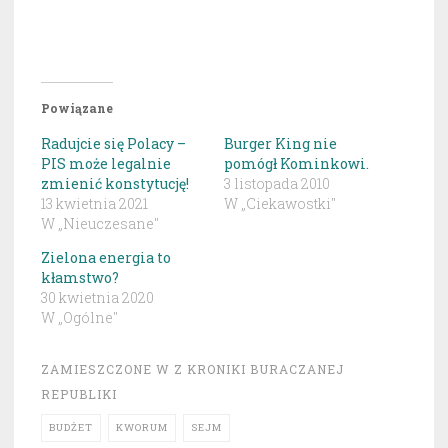
Powiązane
Radujcie się Polacy –
Burger King nie
PIS może legalnie
pomógł Kominkowi.
zmienić konstytucję!
3 listopada 2010
13 kwietnia 2021
W „Ciekawostki"
W „Nieuczesane"
Zielona energia to
kłamstwo?
30 kwietnia 2020
W „Ogólne"
ZAMIESZCZONE W
Z KRONIKI BURACZANEJ
REPUBLIKI
BUDŻET
KWORUM
SEJM