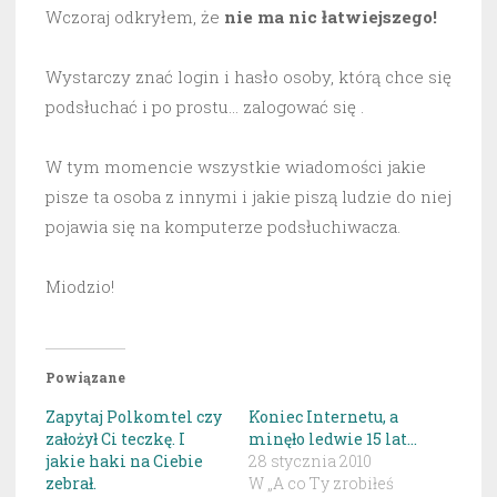
Wczoraj odkryłem, że
nie ma nic łatwiejszego!
Wystarczy znać login i hasło osoby, którą chce się
podsłuchać i po prostu… zalogować się .
W tym momencie wszystkie wiadomości jakie
pisze ta osoba z innymi i jakie piszą ludzie do niej
pojawia się na komputerze podsłuchiwacza.
Miodzio!
Powiązane
Zapytaj Polkomtel czy
Koniec Internetu, a
założył Ci teczkę. I
minęło ledwie 15 lat…
jakie haki na Ciebie
28 stycznia 2010
zebrał.
W „A co Ty zrobiłeś