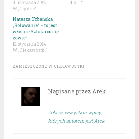
4 listopada 2012
dla... ?"
W „Ogólne"
Natasza Urbańska
„Rolowanie” – to jest
właśnie Sztuka co się
zowie!
12 stycznia 2014
W „Ciekawostki"
ZAMIESZCZONE W
CIEKAWOSTKI
Napisane przez
Arek
Zobacz wszystkie wpisy,
których autorem jest Arek