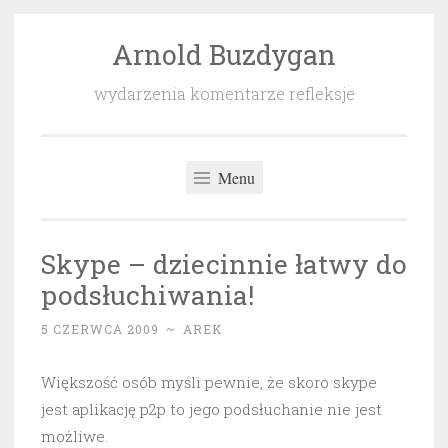
Arnold Buzdygan
Przeskocz
do
wydarzenia komentarze refleksje
treści
Menu
Skype – dziecinnie łatwy do
podsłuchiwania!
5 CZERWCA 2009
~
AREK
Większość osób myśli pewnie, że skoro skype
jest aplikację p2p to jego podsłuchanie nie jest
możliwe.