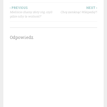
Nawigacja
‹ PREVIOUS
NEXT ›
Mieliście chamy złoty róg, czyli
Chcę zamknąć Wikipedię??
wpisu
gdzie niby ta wolność?
Odpowiedz