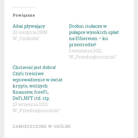
Powiązane
Adaś pływający
Drobni ciułacze w
20 sierpnia 2008
pułapce wysokich opłat
W „Osobista"
na Ethereum – ku
przestrodze!
3 września 2021
W „Przedsiębiorczość"
Chciwość jest dobra!
Czyli treściwe
wprowadzenie w świat
krypto, wolnych
finansów, freeFi,
DeFi,NFT itd. itp.
23 września 2021
W „Przedsiębiorczość"
ZAMIESZCZONE W
OGÓLNE