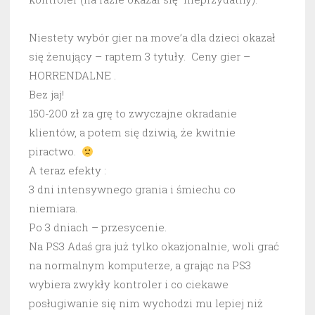
Niestety wybór gier na move’a dla dzieci okazał
się żenujący – raptem 3 tytuły. Ceny gier –
HORRENDALNE .
Bez jaj!
150-200 zł za grę to zwyczajne okradanie
klientów, a potem się dziwią, że kwitnie
piractwo.
A teraz efekty :
3 dni intensywnego grania i śmiechu co
niemiara.
Po 3 dniach – przesycenie.
Na PS3 Adaś gra już tylko okazjonalnie, woli grać
na normalnym komputerze, a grając na PS3
wybiera zwykły kontroler i co ciekawe
posługiwanie się nim wychodzi mu lepiej niż