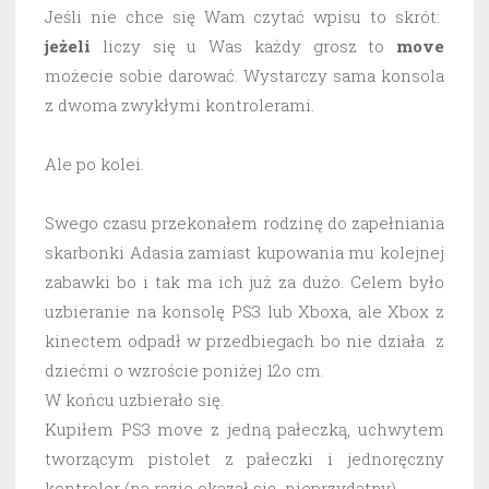
Jeśli nie chce się Wam czytać wpisu to skrót:
jeżeli
liczy się u Was każdy grosz to
move
możecie sobie darować. Wystarczy sama konsola
z dwoma zwykłymi kontrolerami.
Ale po kolei.
Swego czasu przekonałem rodzinę do zapełniania
skarbonki Adasia zamiast kupowania mu kolejnej
zabawki bo i tak ma ich już za dużo. Celem było
uzbieranie na konsolę PS3 lub Xboxa, ale Xbox z
kinectem odpadł w przedbiegach bo nie działa z
dziećmi o wzroście poniżej 12o cm.
W końcu uzbierało się.
Kupiłem PS3 move z jedną pałeczką, uchwytem
tworzącym pistolet z pałeczki i jednoręczny
kontroler (na razie okazał się nieprzydatny).