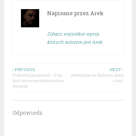
Napisane przez
Arek
Zobacz wszystkie wpisy,
których autorem jest Arek
Nawigacja
‹ PREVIOUS
NEXT ›
Polkomtel przegrywa – 5 tys.
Dewaluacja na Białorusi, kiedy
wpisu
kary umownej niedozwoloną
u nas?
klauzulą.
Odpowiedz