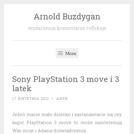
Arnold Buzdygan
Przeskocz
do
wydarzenia komentarze refleksje
treści
Menu
Sony PlayStation 3 move i 3
latek
17 KWIETNIA 2011
~
AREK
Jeżeli macie małe dziecko i zastanawiacie się czy
kupić PlayStation 3 move to może zainteresują
Was moje i Adasia doświadczenia.