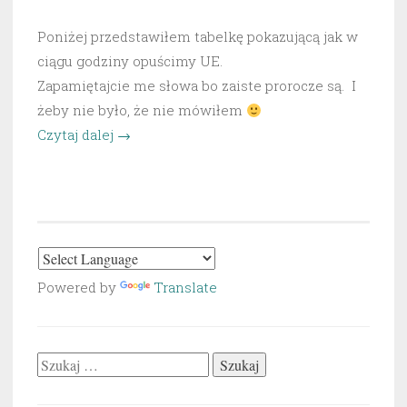
Poniżej przedstawiłem tabelkę pokazującą jak w
ciągu godziny opuścimy UE.
Zapamiętajcie me słowa bo zaiste prorocze są. I
żeby nie było, że nie mówiłem
„Oto
Czytaj dalej
→
jak
łatwo
wyjdziemy
z
UE!
Wystarczy
Powered by
Translate
godzina
po
decyzji
Szukaj:
prezesa.”