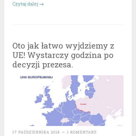
„Uff…
Czytaj dalej
→
wreszcie!
W.
Brytania
poszła
Oto jak łatwo wyjdziemy z
na
UE! Wystarczy godzina po
swoje
śmieci.”
decyzji prezesa.
17 PAŹDZIERNIKA 2018
~
1 KOMENTARZ