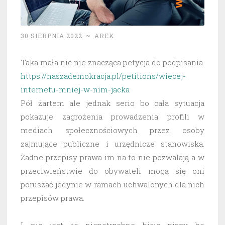
30 SIERPNIA 2022
~
AREK
Taka mała nic nie znacząca petycja do podpisania.
https://naszademokracja.pl/petitions/wiecej-
internetu-mniej-w-nim-jacka
Pół żartem ale jednak serio bo cała sytuacja
pokazuje zagrożenia prowadzenia profili w
mediach społecznościowych przez osoby
zajmujące publiczne i urzędnicze stanowiska.
Żadne przepisy prawa im na to nie pozwalają a w
przeciwieństwie do obywateli mogą się oni
poruszać jedynie w ramach uchwalonych dla nich
przepisów prawa.
I nie jest to niepotrzebne bicie piany bo