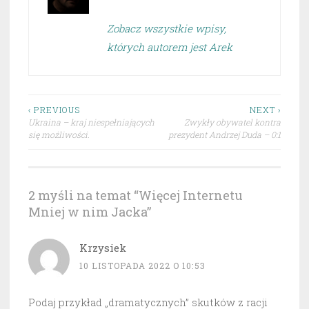
Zobacz wszystkie wpisy,
których autorem jest Arek
Nawigacja
‹ PREVIOUS
NEXT ›
Ukraina – kraj niespełniających
Zwykły obywatel kontra
wpisu
się możliwości.
prezydent Andrzej Duda – 0:1
2 myśli na temat “
Więcej Internetu
Mniej w nim Jacka
”
Krzysiek
10 LISTOPADA 2022 O 10:53
Podaj przykład „dramatycznych” skutków z racji