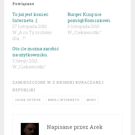
Powiązane
To już jest koniec
Burger King nie
Internetu. :(
pomógł Kominkowi.
27 listopada 2010
3 listopada 2010
W „A co Ty zrobiłeś
W „Ciekawostki"
dla... ?"
Oto ile można zarobić
na użytkowniku.
3 lutego 2012
W „Ciekawostki"
ZAMIESZCZONE W
Z KRONIKI BURACZANEJ
REPUBLIKI
JACEK SUTRYK
MNIEJ INTERNETU
MOPS
Napisane przez
Arek