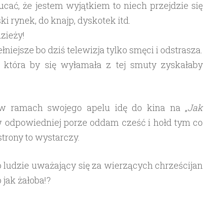
ucać, że jestem wyjątkiem to niech przejdzie się
 rynek, do knajp, dyskotek itd.
zieży!
iejsze bo dziś telewizja tylko smęci i odstrasza.
 która by się wyłamała z tej smuty zyskałaby
 w ramach swojego apelu idę do kina na „
Jak
w odpowiedniej porze oddam cześć i hołd tym co
strony to wystarczy.
o ludzie uważający się za wierzących chrześcijan
 jak żałoba!?