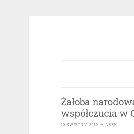
Przeskocz
do
treści
Żałoba narodowa
współczucia w 
10 KWIETNIA 2010
~
AREK