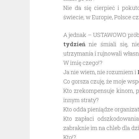
Nie da się cierpieć i poku
świecie, w Europie, Polsce czy
A jednak – USTAWOWO prób
tydzień
nie śmiali się, ni
utrzymania i rujnowali włas
W imię czego!?
Ja nie wiem, nie rozumiem i
Co gorsza czuję, że moje wsp
Kto zrekompensuje kinom, 
innym straty?
Kto odda pieniądze organiza
Kto zapłaci odszkodowania 
zabraknie im na chleb dla dz
Kto!?