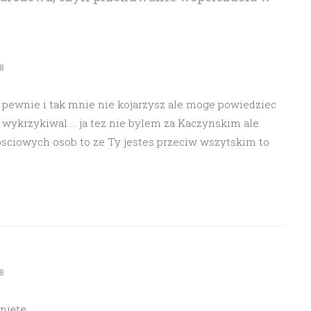
8
t pewnie i tak mnie nie kojarzysz ale moge powiedziec
e wykrzykiwal … ja tez nie bylem za Kaczynskim ale
osciowych osob to ze Ty jestes przeciw wszytskim to
8
nięte.