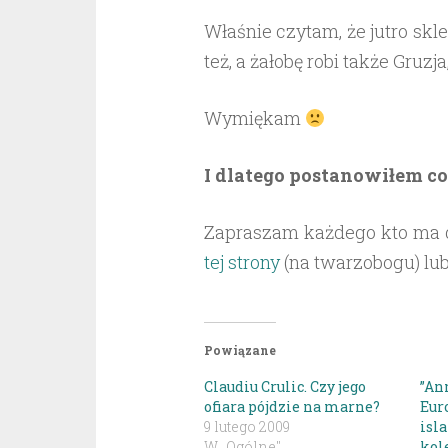
Właśnie czytam, że jutro skl
też, a żałobę robi także Gruzja
Wymiękam
I dlatego postanowiłem coś
Zapraszam każdego kto ma d
tej strony
(na twarzobogu) lub 
Powiązane
Claudiu Crulic. Czy jego
”An
ofiara pójdzie na marne?
Euro
9 lutego 2009
isl
W „Ogólne"
kol