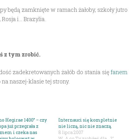
epy będą zamknięte w ramach żałoby, szkoły jutro
, Rosja i… Brazylia.
 z tym zrobić.
ość zadekretowanych żałób do stania się
fanem
na naszej-klasie tej strony.
no Hegirae 1400” – czy
Internauci się kompletnie
pa już przegrała z
nie liczą, nic nie znaczą.
amem i czeka nas
8 lipca 2007
ejny holocaust w
W „A co Ty zrobiłeś dla... ?"