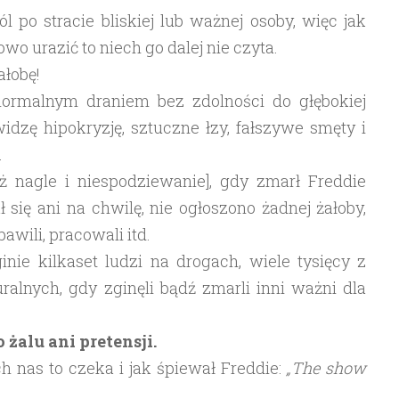
l po stracie bliskiej lub ważnej osoby, więc jak
o urazić to niech go dalej nie czyta.
ałobę!
normalnym draniem bez zdolności do głębokiej
idzę hipokryzję, sztuczne łzy, fałszywe smęty i
.
 nagle i niespodziewanie], gdy zmarł Freddie
 się ani na chwilę, nie ogłoszono żadnej żałoby,
bawili, pracowali itd.
nie kilkaset ludzi na drogach, wiele tysięcy z
uralnych, gdy zginęli bądź zmarli inni ważni dla
 żalu ani pretensji.
ch nas to czeka i jak śpiewał Freddie:
„The show