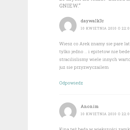
GNIEW.
”
daywalk3r
10 KWIETNIA 2010 O 22:0
Wiesz co Arek znamy sie pare la
tylko jedno … i epitetow nie bed
stracilislismy wiele innych wart
juz sie przyzwyczailem
Odpowiedz
Anonim
10 KWIETNIA 2010 O 22:0
Kina też będą w większości zamk