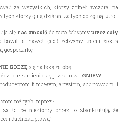
tować za wszystkich, którzy zginęli wczoraj na
 tych którzy giną dziś ani za tych co zginą jutro.
uje się
nas zmusić
do tego żebyśmy
przez cały
e bawili a nawet (sic!) żebyśmy tracili źródła
ną gospodarkę.
NIE GODZĘ
się na taką żałobę!
ółczucie zamienia się przez to w…
GNIEW
.
producentom filmowym, artystom, sportowcom i
torom różnych imprez?
za to, że niektórzy przez to zbankrutują, że
ieci i dach nad głową?