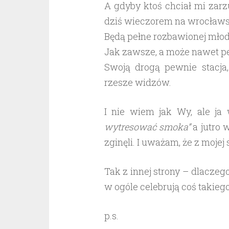
A gdyby ktoś chciał mi zarz
dziś wieczorem na wrocławski
Będą pełne rozbawionej młod
Jak zawsze, a może nawet pełn
Swoją drogą pewnie stacja,
rzesze widzów.
I nie wiem jak Wy, ale ja
wytresować smoka”
a jutro 
zginęli. I uważam, że z mojej 
Tak z innej strony – dlaczeg
w ogóle celebrują coś takiego
p.s.