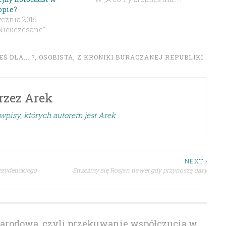
opie?
ycznia 2015
Nieuczesane"
Ś DLA... ?
,
OSOBISTA
,
Z KRONIKI BURACZANEJ REPUBLIKI
rzez
Arek
wpisy, których autorem jest Arek
NEXT ›
rezydenckiego
Strzeżmy się Rosjan nawet gdy przynoszą dary
narodowa, czyli przekuwanie współczucia w