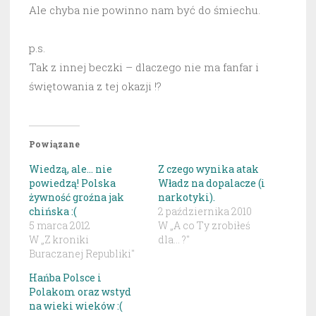
Ale chyba nie powinno nam być do śmiechu.
p.s.
Tak z innej beczki – dlaczego nie ma fanfar i
świętowania z tej okazji !?
Powiązane
Wiedzą, ale… nie
Z czego wynika atak
powiedzą! Polska
Władz na dopalacze (i
żywność groźna jak
narkotyki).
chińska :(
2 października 2010
5 marca 2012
W „A co Ty zrobiłeś
W „Z kroniki
dla... ?"
Buraczanej Republiki"
Hańba Polsce i
Polakom oraz wstyd
na wieki wieków :(