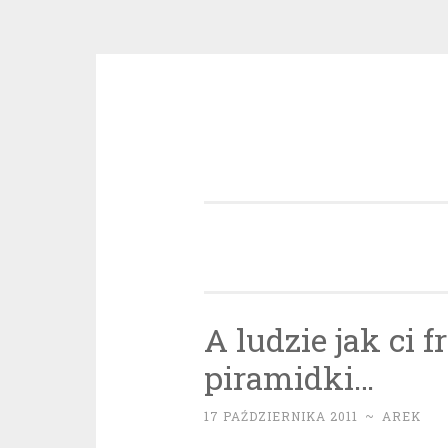
Przeskocz
do
treści
A ludzie jak ci 
piramidki…
17 PAŹDZIERNIKA 2011
~
AREK