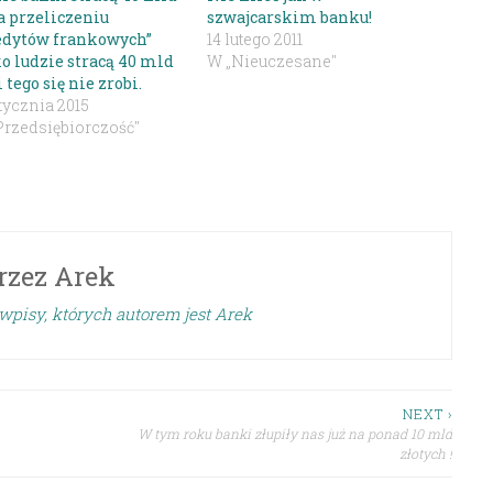
na przeliczeniu
szwajcarskim banku!
edytów frankowych”
14 lutego 2011
ko ludzie stracą 40 mld
W „Nieuczesane"
i tego się nie zrobi.
tycznia 2015
Przedsiębiorczość"
rzez
Arek
wpisy, których autorem jest Arek
NEXT ›
W tym roku banki złupiły nas już na ponad 10 mld
złotych !