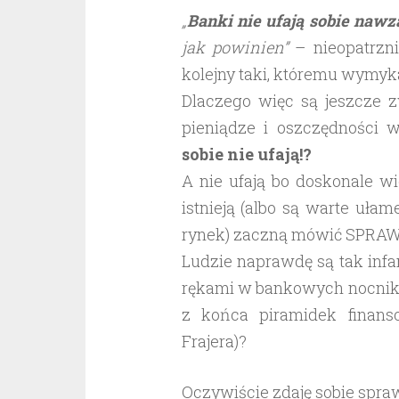
„
Banki nie ufają sobie nawz
jak powinien”
– nieopatrzni
kolejny taki, któremu wymyk
Dlaczego więc są jeszcze z
pieniądze i oszczędności 
sobie nie ufają!?
A nie ufają bo doskonale wi
istnieją (albo są warte ułam
rynek) zaczną mówić SPRAWD
Ludzie naprawdę są tak infan
rękami w bankowych nocnika
z końca piramidek finan
Frajera)?
Oczywiście zdaję sobie spra