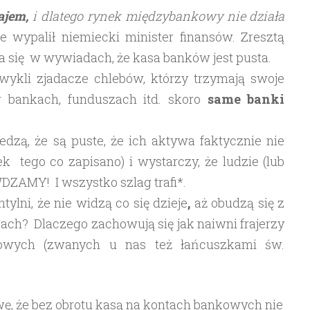
ajem,
i dlatego rynek międzybankowy nie działa
e wypalił niemiecki minister finansów. Zresztą
a się w wywiadach, że kasa banków jest pusta.
wykli zjadacze chlebów, którzy trzymają swoje
w bankach, funduszach itd. skoro
same banki
edzą, że są puste, że ich aktywa faktycznie nie
ek tego co zapisano) i wystarczy, że ludzie (lub
ZAMY! I wszystko szlag trafi*.
tylni, że nie widzą co się dzieje
,
aż obudzą się z
ch? Dlaczego zachowują się jak naiwni frajerzy
sowych (zwanych u nas też łańcuszkami św.
wę, że bez obrotu kasą na kontach bankowych nie