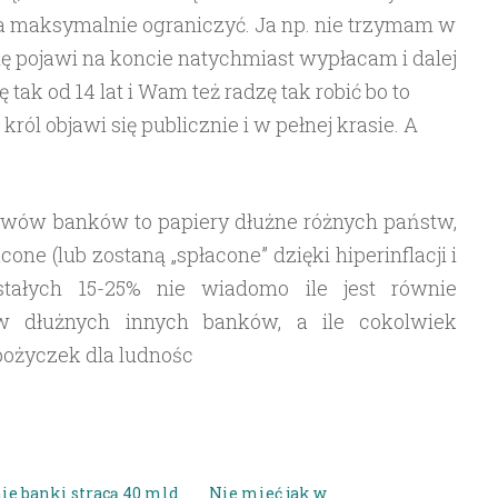
na maksymalnie ograniczyć. Ja np. nie trzymam w
się pojawi na koncie natychmiast wypłacam i dalej
tak od 14 lat i Wam też radzę tak robić bo to
król objawi się publicznie i w pełnej krasie. A
.
ywów banków to papiery dłużne różnych państw,
one (lub zostaną „spłacone” dzięki hiperinflacji i
stałych 15-25% nie wiadomo ile jest równie
w dłużnych innych banków, a ile cokolwiek
pożyczek dla ludnośc
nie banki stracą 40 mld
Nie mieć jak w