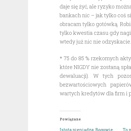
daje się żyć, ale ryzyko moż
bankach nic – jak tylko coś 
obracam tylko gotówką. Robię 
tylko kwestia czasu gdy nagi 
wtedy już nic nie odzyskacie
* 75 do 85 % rzekomych akt
które NIGDY nie zostaną spłac
dewaluacji). W tych pozo
bezwartościowych papieró
wartych kredytów dla firm i 
Powiązane
Istota pieniądza: Bogowie
To 