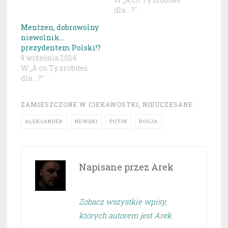
dla... ?"
Mentzen, dobrowolny
niewolnik…
prezydentem Polski!?
9 września 2024
W „A co Ty zrobiłeś
dla... ?"
ZAMIESZCZONE W
CIEKAWOSTKI
,
NIEUCZESANE
ALEKSANDER
NEWSKI
PUTIN
ROSJA
Napisane przez
Arek
Zobacz wszystkie wpisy,
których autorem jest Arek