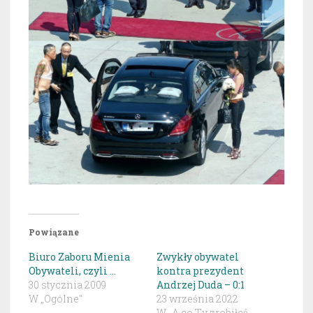
Powiązane
Biuro Zaboru Mienia
Zwykły obywatel
Obywateli, czyli …
kontra prezydent
30 stycznia 2009
Andrzej Duda – 0:1
W „Ogólne"
23 września 2022
W „A co Ty zrobiłeś