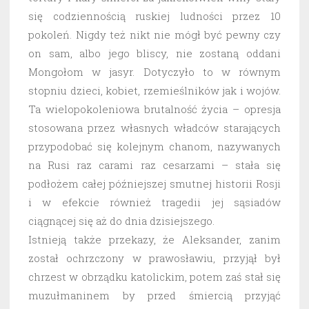
się codziennością ruskiej ludności przez 10
pokoleń. Nigdy też nikt nie mógł być pewny czy
on sam, albo jego bliscy, nie zostaną oddani
Mongołom w jasyr. Dotyczyło to w równym
stopniu dzieci, kobiet, rzemieślników jak i wojów.
Ta wielopokoleniowa brutalność życia – opresja
stosowana przez własnych władców starających
przypodobać się kolejnym chanom, nazywanych
na Rusi raz carami raz cesarzami – stała się
podłożem całej późniejszej smutnej historii Rosji
i w efekcie również tragedii jej sąsiadów
ciągnącej się aż do dnia dzisiejszego.
Istnieją także przekazy, że Aleksander, zanim
został ochrzczony w prawosławiu, przyjął był
chrzest w obrządku katolickim, potem zaś stał się
muzułmaninem by przed śmiercią przyjąć