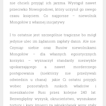
nie chcieli przyjąć ich jarzma. Wystąpił nawet
przeciwko Nowogrodowi, który uczynił go swego
czasu księciem. Co najgorsze – niewolnik
Mongołów z własnej inicjatywy.
I to ostatnie jest szczególnie tragiczne bo mógł
jedynie ulec im żądaniom zapłaty danin. Ale nie.
Czyniąc siebie oraz Rusów niewolnikami
Mongołów – dla własnych egoistycznych
korzyści – wyznaczył standardy niezwykle
upokarzającego a nawet morderczego
postępowania (niektórzy nie przeżywali
odwiedzin u chana) jakie Ci ostatni przyjęli
wobec pozostałych ruskich władców i
mieszkańców Rusi przez kolejne 240 lat.
Bezwzględny wyzysk, okrucieństwo, wyszukane
tortury i kary śmierci za jakiekolwiek winy stały