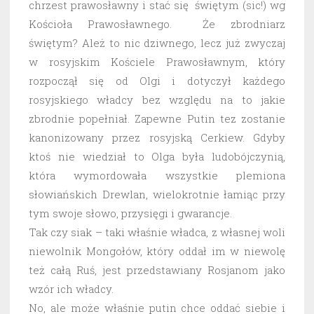
chrzest prawosławny i stać się świętym (sic!) wg
Kościoła Prawosławnego. Że zbrodniarz
świętym? Ależ to nic dziwnego, lecz już zwyczaj
w rosyjskim Kościele Prawosławnym, który
rozpoczął się od Olgi i dotyczył każdego
rosyjskiego władcy bez względu na to jakie
zbrodnie popełniał. Zapewne Putin tez zostanie
kanonizowany przez rosyjską Cerkiew. Gdyby
ktoś nie wiedział to Olga była ludobójczynią,
która wymordowała wszystkie plemiona
słowiańskich Drewlan, wielokrotnie łamiąc przy
tym swoje słowo, przysięgi i gwarancje.
Tak czy siak – taki właśnie władca, z własnej woli
niewolnik Mongołów, który oddał im w niewolę
też całą Ruś, jest przedstawiany Rosjanom jako
wzór ich władcy.
No, ale może właśnie putin chce oddać siebie i