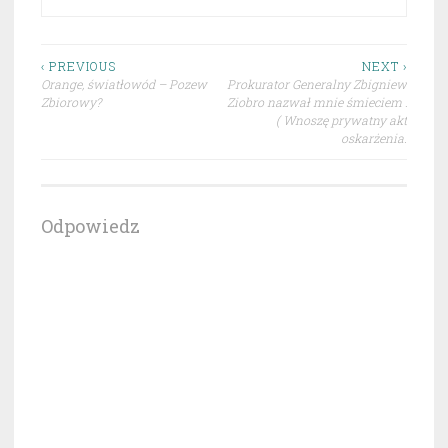
Nawigacja
‹ PREVIOUS
NEXT ›
Orange, światłowód – Pozew
Prokurator Generalny Zbigniew
wpisu
Zbiorowy?
Ziobro nazwał mnie śmieciem :
( Wnoszę prywatny akt
oskarżenia.
Odpowiedz