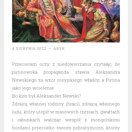
4 SIERPNIA 2022
~
AREK
Przecieram oczy z niedowierzania czytając, że
putinowska propaganda stawia Aleksandra
Newskiego za wzór rosyjskiego władcy, a Putina
jako jego wcielenie.
Bo kim był Aleksander Newski?
Zdrajcą własnej rodziny (braci), zdrajcą własnego
ludu, który utopił w masowych rzeziach, gwałtach
i rabunkach walcząc wespół z mongolskimi
hordami przeciwko swoim pobratymcom, którzy