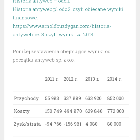
Historia antyweb – odc.1.
Historia antyweb.pl odc.2. czyli obiecane wyniki
finansowe.
https://www.arnoldbuzdygan.com/historia-
antyweb-cz-3-czyli-wyniki-za-2013r
Poniżej zestawienia obejmujące wyniki od
początku antyweb sp. z o.o.
2011 r.
2012 r.
2013 r.
2014 r.
Przychody
55 983
337 889
633 920
852 000
Koszty
150 749
494 870
629 840
772 000
Zysk/strata
-94 766
-156 981
4 080
80 000