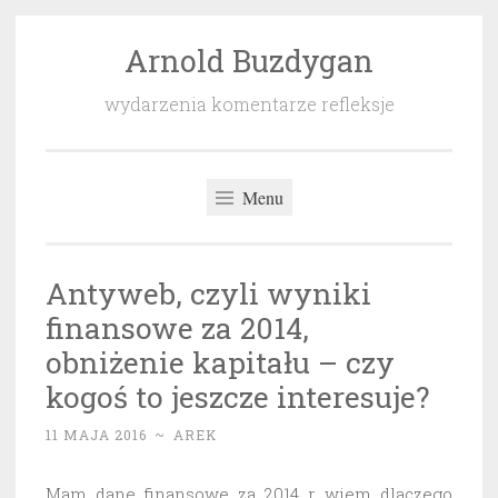
Arnold Buzdygan
Przeskocz
do
wydarzenia komentarze refleksje
treści
Menu
Antyweb, czyli wyniki
finansowe za 2014,
obniżenie kapitału – czy
kogoś to jeszcze interesuje?
11 MAJA 2016
~
AREK
Mam dane finansowe za 2014 r, wiem dlaczego