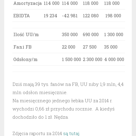
Amortyzacja
114 000
114 000
118 000
118 000
EBIDTA
19 234
-42 981
122 080
198 000
Ilość UU/m
350 000
690 000
1 300 000
Fani FB
22 000
27 500
35 000
Odsłony/m
1 500 000
2 300 000
4 000 000
Dziś mają 39 tys. fanów na FB, UU niby 1,9 mln, 4,4
mln odsłon miesięcznie.
Na miesięcznego jednego łebka UU za 2014 r.
wychodzi 0,66 zł przychodu rocznie. A kiedyś
dochodziło do 1 zł. Nędza.
Zdjęcia raportu za 2014
są tutaj.