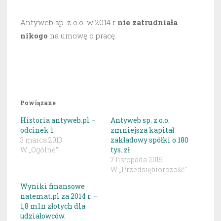
Antyweb sp. z o.o. w 2014 r
nie zatrudniała
nikogo
na umowę o pracę.
Powiązane
Historia antyweb.pl –
Antyweb sp. z o.o.
odcinek 1.
zmniejsza kapitał
3 marca 2013
zakładowy spółki o 180
W „Ogólne"
tys. zł
7 listopada 2015
W „Przedsiębiorczość"
Wyniki finansowe
natemat.pl za 2014 r. –
1,8 mln złotych dla
udziałowców.