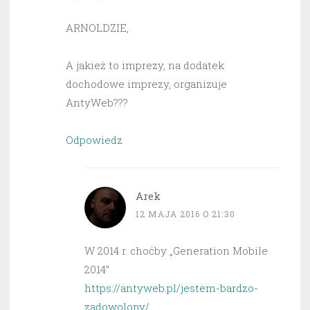
ARNOLDZIE,
A jakież to imprezy, na dodatek
dochodowe imprezy, organizuje
AntyWeb???
Odpowiedz
Arek
12 MAJA 2016 O 21:30
W 2014 r. choćby „Generation Mobile
2014”
https://antyweb.pl/jestem-bardzo-
zadowolony/