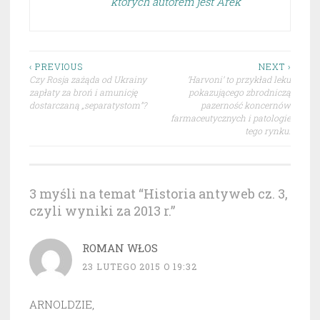
których autorem jest Arek
Nawigacja
‹ PREVIOUS
NEXT ›
Czy Rosja zażąda od Ukrainy
’Harvoni’ to przykład leku
wpisu
zapłaty za broń i amunicję
pokazującego zbrodniczą
dostarczaną „separatystom”?
pazerność koncernów
farmaceutycznych i patologie
tego rynku.
3 myśli na temat “
Historia antyweb cz. 3,
czyli wyniki za 2013 r.
”
ROMAN WŁOS
23 LUTEGO 2015 O 19:32
ARNOLDZIE,