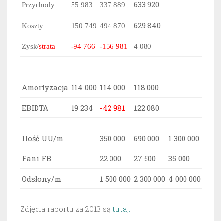
633 920
Przychody
55 983
337 889
629 840
Koszty
150 749
494 870
Zysk/
strata
-94 766
-156 981
4 080
Amortyzacja
114 000
114 000
118 000
EBIDTA
19 234
-42 981
122 080
Ilość UU/m
350 000
690 000
1 300 000
Fani FB
22 000
27 500
35 000
Odsłony/m
1 500 000
2 300 000
4 000 000
Zdjęcia raportu za 2013 są
tutaj.