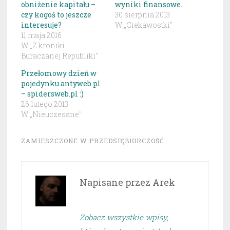
obniżenie kapitału –
wyniki finansowe.
czy kogoś to jeszcze
30 sierpnia 2013
interesuje?
W „Ciekawostki"
11 maja 2016
W „Z kroniki
Buraczanej Republiki"
Przełomowy dzień w
pojedynku antyweb.pl
– spidersweb.pl :)
26 lutego 2013
W „Nieuczesane"
ZAMIESZCZONE W
PRZEDSIĘBIORCZOŚĆ
Napisane przez
Arek
Zobacz wszystkie wpisy,