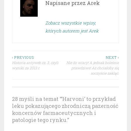
Napisane przez
Arek
Zobacz wszystkie wpisy,
których autorem jest Arek
Nawigacja
‹ PREVIOUS
NEXT ›
Historia antyweb cz. 3, czyli
Nie do wiary! A jednak boleśnie
wpisu
wyniki za 2013 r.
prawdziwe! Aż chciałoby się
soczyście zakląć.
28 myśli na temat “
’Harvoni’ to przykład
leku pokazującego zbrodniczą pazerność
koncernów farmaceutycznych i
patologie tego rynku.
”