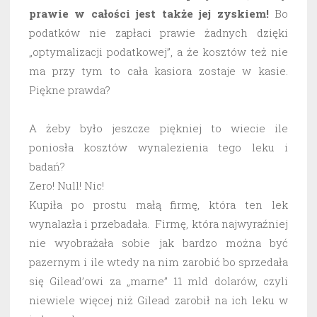
prawie w całości jest także jej zyskiem!
Bo
podatków nie zapłaci prawie żadnych dzięki
„optymalizacji podatkowej”, a że kosztów też nie
ma przy tym to cała kasiora zostaje w kasie.
Piękne prawda?
A żeby było jeszcze piękniej to wiecie ile
poniosła kosztów wynalezienia tego leku i
badań?
Zero! Null! Nic!
Kupiła po prostu małą firmę, która ten lek
wynalazła i przebadała. Firmę, która najwyraźniej
nie wyobrażała sobie jak bardzo można być
pazernym i ile wtedy na nim zarobić bo sprzedała
się Gilead’owi za „marne” 11 mld dolarów, czyli
niewiele więcej niż Gilead zarobił na ich leku w