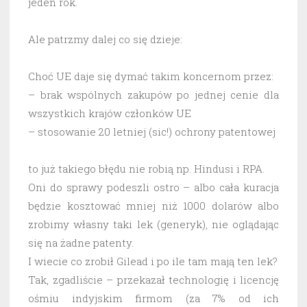
jeden rok.
Ale patrzmy dalej co się dzieje:
Choć UE daje się dymać takim koncernom przez:
– brak wspólnych zakupów po jednej cenie dla
wszystkich krajów członków UE
– stosowanie 20 letniej (sic!) ochrony patentowej
to już takiego błędu nie robią np. Hindusi i RPA.
Oni do sprawy podeszli ostro – albo cała kuracja
będzie kosztować mniej niż 1000 dolarów albo
zrobimy własny taki lek (generyk), nie oglądając
się na żadne patenty.
I wiecie co zrobił Gilead i po ile tam mają ten lek?
Tak, zgadliście – przekazał technologię i licencję
ośmiu indyjskim firmom (za 7% od ich