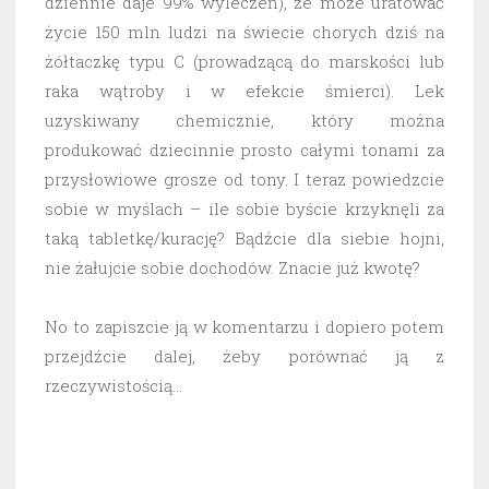
dziennie daje 99% wyleczeń), że może uratować
życie 150 mln ludzi na świecie chorych dziś na
żółtaczkę typu C (prowadzącą do marskości lub
raka wątroby i w efekcie śmierci). Lek
uzyskiwany chemicznie, który można
produkować dziecinnie prosto całymi tonami za
przysłowiowe grosze od tony. I teraz powiedzcie
sobie w myślach – ile sobie byście krzyknęli za
taką tabletkę/kurację? Bądźcie dla siebie hojni,
nie żałujcie sobie dochodów. Znacie już kwotę?
No to zapiszcie ją w komentarzu i dopiero potem
przejdźcie dalej, żeby porównać ją z
rzeczywistością…