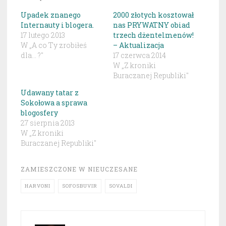
Upadek znanego
2000 złotych kosztował
Internauty i blogera.
nas PRYWATNY obiad
17 lutego 2013
trzech dżentelmenów!
W „A co Ty zrobiłeś
– Aktualizacja
dla... ?"
17 czerwca 2014
W „Z kroniki
Buraczanej Republiki"
Udawany tatar z
Sokołowa a sprawa
blogosfery
27 sierpnia 2013
W „Z kroniki
Buraczanej Republiki"
ZAMIESZCZONE W
NIEUCZESANE
HARVONI
SOFOSBUVIR
SOVALDI