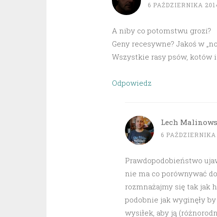
6 PAŹDZIERNIKA 2014
A niby co potomstwu grozi?
Geny recesywne? Jakoś w „nor
Wszystkie rasy psów, kotów i
Odpowiedz
Lech Malinows
6 PAŹDZIERNIKA 
Prawdopodobieństwo ujawn
nie ma co porównywać do
rozmnażajmy się tak jak h
podobnie jak wyginęły by 
wysiłek, aby ją (różnorod