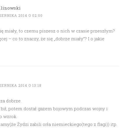
linowski
IERNIKA 2014 O 02:00
ię miały, to czemu piszesz o nich w czasie przeszłym?
cej – co to znaczy, że się „dobrze miały”? I o jakie
IERNIKA 2014 O 13:18
 za dobrze.
o bił, potem dostał gazem bojowym podczas wojny i
o wzrok.
my(że Żydzi zabili orła niemieckiego(tego z flagi)) itp.