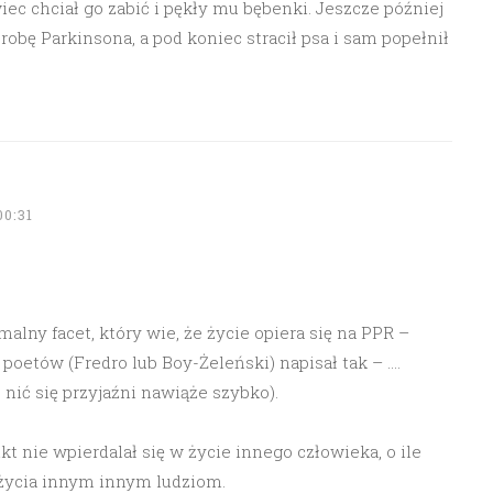
ec chciał go zabić i pękły mu bębenki. Jeszcze później
obę Parkinsona, a pod koniec stracił psa i sam popełnił
0:31
malny facet, który wie, że życie opiera się na PPR –
z poetów (Fredro lub Boy-Żeleński) napisał tak – ….
nić się przyjaźni nawiąże szybko).
t nie wpierdalał się w życie innego człowieka, o ile
 życia innym innym ludziom.