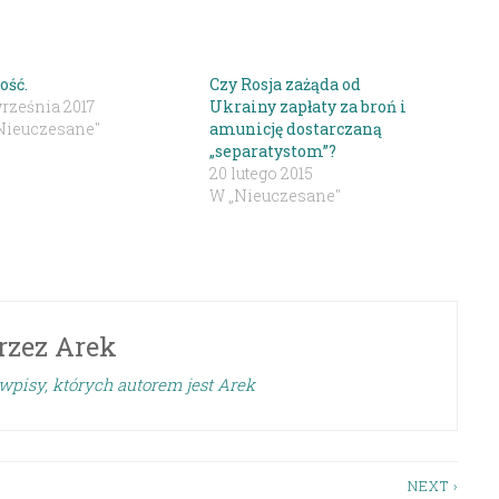
ość.
Czy Rosja zażąda od
września 2017
Ukrainy zapłaty za broń i
Nieuczesane"
amunicję dostarczaną
„separatystom”?
20 lutego 2015
W „Nieuczesane"
rzez
Arek
wpisy, których autorem jest Arek
NEXT ›