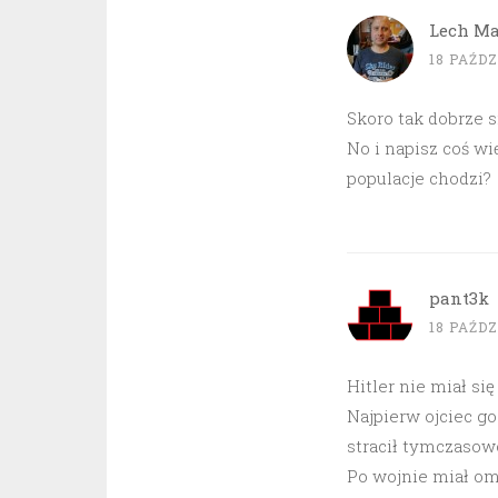
Lech Ma
18 PAŹDZ
Skoro tak dobrze s
No i napisz coś wię
populacje chodzi?
pant3k
18 PAŹDZ
Hitler nie miał się
Najpierw ojciec g
stracił tymczasow
Po wojnie miał oma