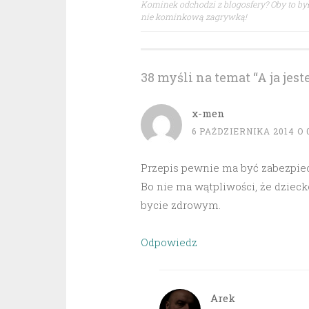
Kominek odchodzi z blogosfery? Oby to by
nie kominkową zagrywką!
wpisu
38 myśli na temat “
A ja jes
x-men
6 PAŹDZIERNIKA 2014 O 
Przepis pewnie ma być zabezpiec
Bo nie ma wątpliwości, że dziec
bycie zdrowym.
Odpowiedz
Arek