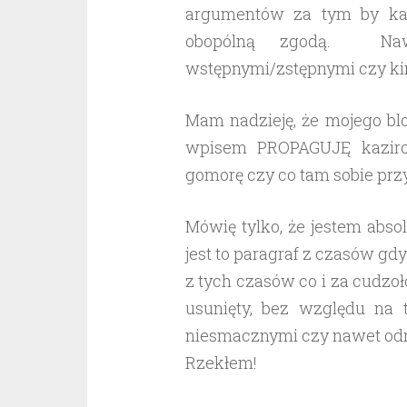
argumentów za tym by kar
obopólną zgodą. Nawe
wstępnymi/zstępnymi czy kim 
Mam nadzieję, że mojego blog
wpisem PROPAGUJĘ kazirodz
gomorę czy co tam sobie prz
Mówię tylko, że jestem abso
jest to paragraf z czasów g
z tych czasów co i za cudzołó
usunięty, bez względu na 
niesmacznymi czy nawet odr
Rzekłem!