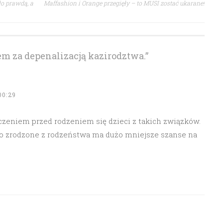
ło prawdą, a
Maffashion i Orange przegięły – to MUSI zostać ukarane!
tem za depenalizacją kazirodztwa.
”
00:29
zeniem przed rodzeniem się dzieci z takich związków.
ko zrodzone z rodzeństwa ma dużo mniejsze szanse na