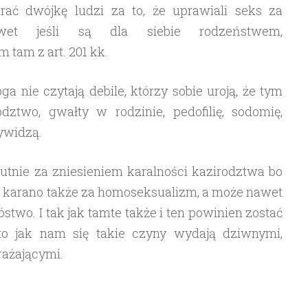
ać dwójkę ludzi za to, że uprawiali seks za
t jeśli są dla siebie rodzeństwem,
tam z art. 201 kk.
a nie czytają debile, którzy sobie uroją, że tym
two, gwałty w rodzinie, pedofilię, sodomię,
ywidzą.
lutnie za zniesieniem karalności kazirodztwa bo
dy karano także za homoseksualizm, a może nawet
stwo. I tak jak tamte także i ten powinien zostać
to jak nam się takie czyny wydają dziwnymi,
ażającymi.