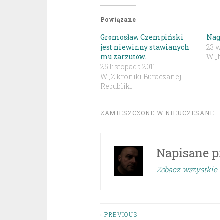
Powiązane
Gromosław Czempiński
Nag
jest niewinny stawianych
23 
mu zarzutów.
W „
25 listopada 2011
W „Z kroniki Buraczanej
Republiki"
ZAMIESZCZONE W
NIEUCZESANE
Napisane p
Zobacz wszystkie 
Nawigacja
‹ PREVIOUS