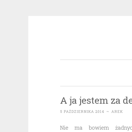
Przeskocz
do
treści
A ja jestem za d
5 PAŹDZIERNIKA 2014
~
AREK
Nie ma bowiem żadnych