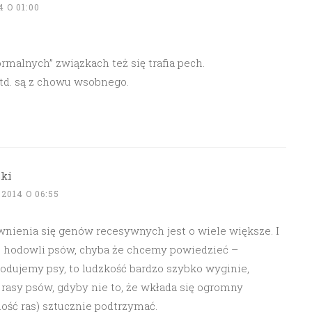
 O 01:00
malnych” związkach też się trafia pech.
td. są z chowu wsobnego.
ki
2014 O 06:55
ienia się genów recesywnych jest o wiele większe. I
 hodowli psów, chyba że chcemy powiedzieć –
odujemy psy, to ludzkość bardzo szybko wyginie,
rasy psów, gdyby nie to, że wkłada się ogromny
ność ras) sztucznie podtrzymać.