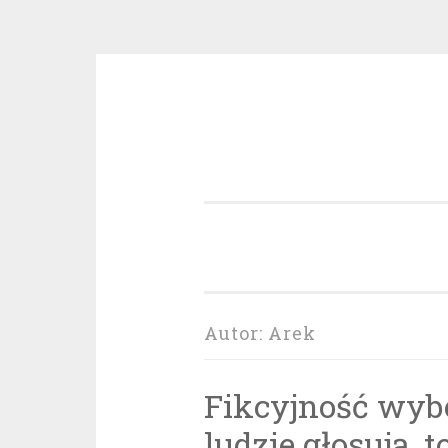
Przeskocz
do
treści
Autor:
Arek
Fikcyjność wybo
ludzie głosują, 