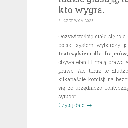
kto wygra.
21 CZERWCA 2025
Oczywistością stało się to 
polski system wyborczy j
teatrzykiem dla frajerów,
obywatelami i mają prawo w
prawo. Ale teraz te złudze
kilkanaście komisji na bez
się, że urzędniczo-politycz
sytuacji.
„Fikcyjność
Czytaj dalej
→
wyborów,
czyli