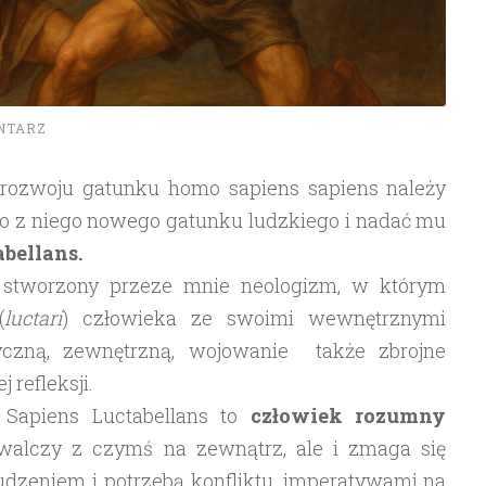
NTARZ
 rozwoju gatunku homo sapiens sapiens należy
o z niego nowego gatunku ludzkiego i nadać mu
bellans.
 stworzony przeze mnie neologizm, w którym
(
luctari
) człowieka ze swoimi wewnętrznymi
czną, zewnętrzną, wojowanie także zbrojne
 refleksji.
apiens Luctabellans to
człowiek rozumny
o walczy z czymś na zewnątrz, ale i zmaga się
dzeniem i potrzebą konfliktu, imperatywami na