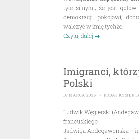
tyle silnymi, że jest gotó
demokracji, pokojowi, dob
walczyć w imię tychże.
„Homo
Czytaj dalej
→
sapiens
luctabellans”
Imigranci, któr
Polski
16 MARCA 2025
~
DODAJ KOMENT
Ludwik Węgierski (Andegawe
francuskiego
Jadwiga Andegaweńska – im