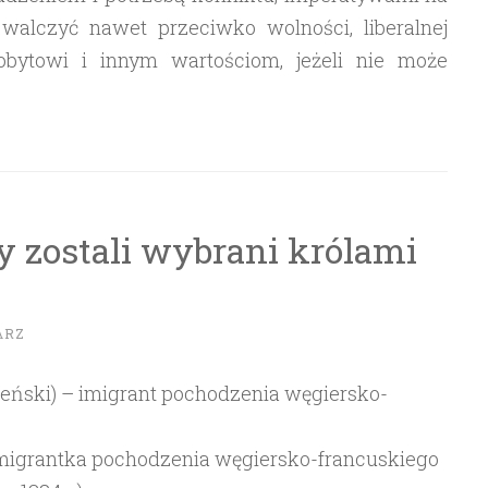
w walczyć nawet przeciwko wolności, liberalnej
robytowi i innym wartościom, jeżeli nie może
zy zostali wybrani królami
ARZ
ński) – imigrant pochodzenia węgiersko-
igrantka pochodzenia węgiersko-francuskiego