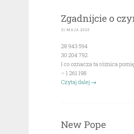
nieważne
jak
Zgadnijcie o cz
ludzie
głosują,
31 MAJA 2025
to
28 943 594
liczący
30 204 792
(władze)
I co oznacza ta różnica pomi
decydują
– 1 261 198
kto
„Zgadnijcie
Czytaj dalej
→
wygra.”
o
czym
mówią
te
New Pope
liczby”