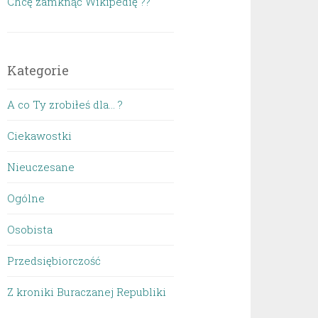
Chcę zamknąć Wikipedię ??
Kategorie
A co Ty zrobiłeś dla… ?
Ciekawostki
Nieuczesane
Ogólne
Osobista
Przedsiębiorczość
Z kroniki Buraczanej Republiki