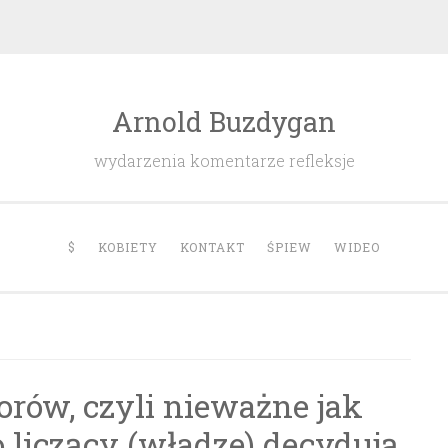
Arnold Buzdygan
wydarzenia komentarze refleksje
$
KOBIETY
KONTAKT
ŚPIEW
WIDEO
rów, czyli nieważne jak
to liczący (władze) decydują