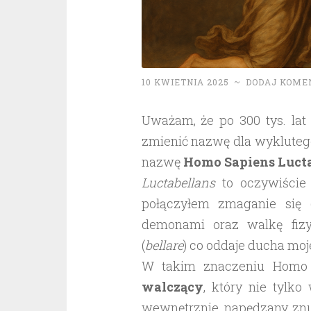
10 KWIETNIA 2025
~
DODAJ KOME
Uważam, że po 300 tys. lat
zmienić nazwę dla wykluteg
nazwę
Homo Sapiens Lucta
Luctabellans
to oczywiście
połączyłem zmaganie się 
demonami oraz walkę fizy
(
bellare
) co oddaje ducha mojej
W takim znaczeniu Homo S
walczący
, który nie tylk
wewnętrznie, napędzany znu