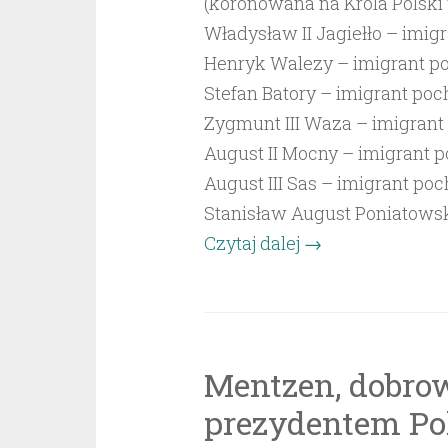
(koronowana na Króla Polski w
Władysław II Jagiełło – imig
Henryk Walezy – imigrant p
Stefan Batory – imigrant po
Zygmunt III Waza – imigran
August II Mocny – imigrant 
August III Sas – imigrant po
Stanisław August Poniatowsk
„Imigranci,
Czytaj dalej
→
którzy
zostali
wybrani
królami
Mentzen, dobro
Polski”
prezydentem Pol