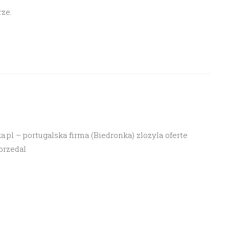
ze.
pl – portugalska firma (Biedronka) zlozyla oferte
sprzedal