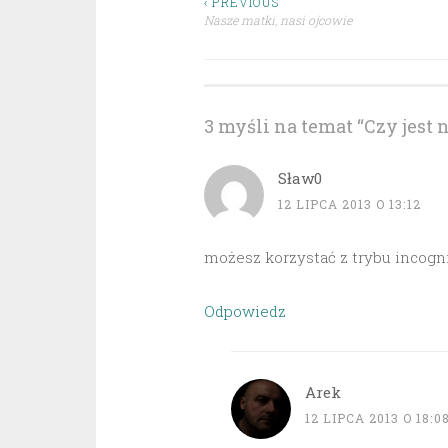
Nawigacja
‹ PREVIOUS
Nasze matki, nasi ojcowie
wpisu
3 myśli na temat “
Czy jest n
Sław0
12 LIPCA 2013 O 13:12
możesz korzystać z trybu incogn
Odpowiedz
Arek
12 LIPCA 2013 O 18:0