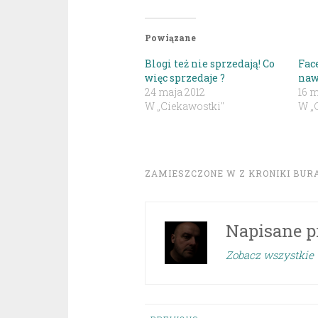
Powiązane
Blogi też nie sprzedają! Co
Fac
więc sprzedaje ?
naw
24 maja 2012
16 m
W „Ciekawostki"
W „
ZAMIESZCZONE W
Z KRONIKI BUR
Napisane p
Zobacz wszystkie 