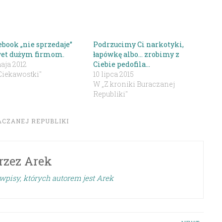
ebook „nie sprzedaje”
Podrzucimy Ci narkotyki,
et dużym firmom.
łapówkę albo… zrobimy z
aja 2012
Ciebie pedofila…
Ciekawostki"
10 lipca 2015
W „Z kroniki Buraczanej
Republiki"
ACZANEJ REPUBLIKI
rzez
Arek
wpisy, których autorem jest Arek