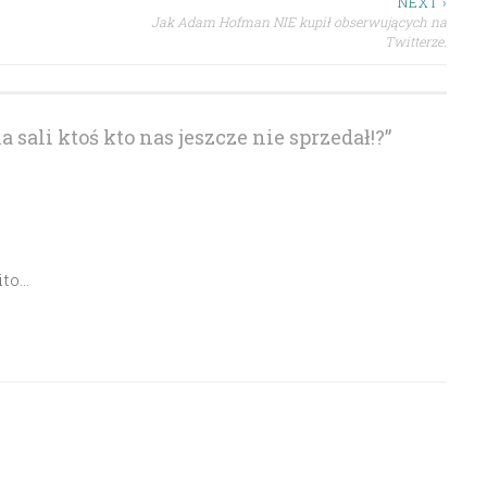
NEXT ›
Jak Adam Hofman NIE kupił obserwujących na
Twitterze.
a sali ktoś kto nas jeszcze nie sprzedał!?
”
ito…
8