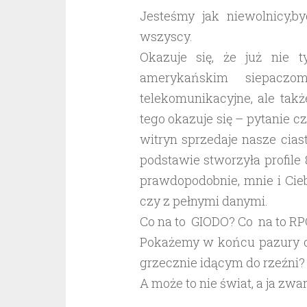
Jesteśmy jak niewolnicy,by
wszyscy.
Okazuje się, że już nie t
amerykańskim siepaczo
telekomunikacyjne, ale tak
tego okazuje się – pytanie cz
witryn sprzedaje nasze cias
podstawie stworzyła profile
prawdopodobnie, mnie i Cie
czy z pełnymi danymi.
Co na to GIODO? Co na to RP
Pokażemy w końcu pazury c
grzecznie idącym do rzeźni?
A może to nie świat, a ja zw