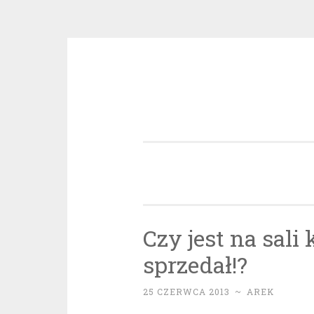
Przeskocz
do
treści
Czy jest na sali 
sprzedał!?
25 CZERWCA 2013
~
AREK