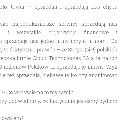
dło, towar – sprzedali i sprzedają nas chyba
ylko najpopularniejsze serwisy sprzedają nas
m i wszystkie organizacje finansowe i
że sprzedają nas jedne firmy innym firmom. Do
y to faktycznie prawda – że 30 tys. (sic!) polskich
teczka firmie Cloud Technologies SA a ta na ich
 8 milionów Polaków i… sprzedaje je innym. Czyli
bie też sprzedała, ciekawe tylko czy anonimowo
O? Co wreszcie na to my sami?
zy udowodnimy, że faktycznie jesteśmy bydłem
ariowałem?