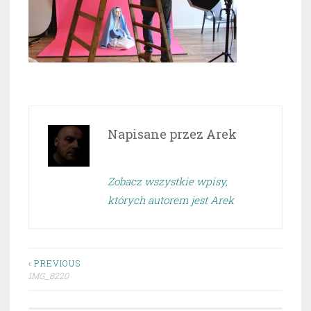
Napisane przez
Arek
Zobacz wszystkie wpisy,
których autorem jest Arek
Nawigacja
‹ PREVIOUS
IMG_8220
wpisu