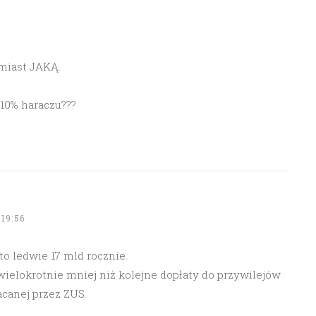
amiast JAKĄ.
 10% haraczu???
19:56
to ledwie 17 mld rocznie.
wielokrotnie mniej niż kolejne dopłaty do przywilejów
canej przez ZUS.