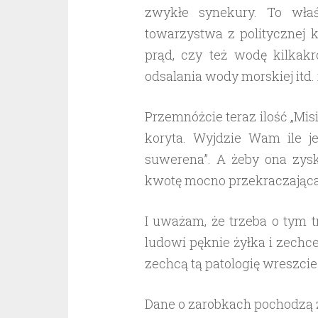
zwykłe synekury. To właś
towarzystwa z politycznej 
prąd, czy też wodę kilkakr
odsalania wody morskiej itd. 
Przemnóżcie teraz ilość „Misi
koryta. Wyjdzie Wam ile je
suwerena”. A żeby ona zy
kwotę mocno przekraczająca 
I uważam, że trzeba o tym 
ludowi pęknie żyłka i zechc
zechcą tą patologię wreszci
Dane o zarobkach pochodzą 