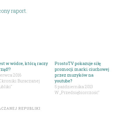
ony raport.
est w wódce, którą raczy
ProstoTV pokazuje siłę
rząd!?
promocji marki ciuchowej
zerwca 2016
przez muzyków na
Z kroniki Buraczanej
youtube?
bliki"
5 października 2013
W „Przedsiębiorczość"
ACZANEJ REPUBLIKI