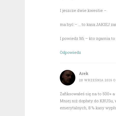
I jeszcze dwie kwestie –
ma być – … to kasa JAKIEJ z
I powiedz Mi – kto zgarnia to
Odpowiedz
Arek
28 WRZEŚNIA 2016 O 
Zafiksowałeś się na to 500+ a 
Mniej niż dopłaty do KRUSu, 
emerytalnych, 8 % kasy wypła