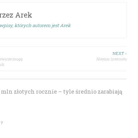
rzez
Arek
wpisy, których autorem jest Arek
NEXT ›
siewicze mogą
Niemoc Internetu
ch.
 mln złotych rocznie – tyle średnio zarabiają
47