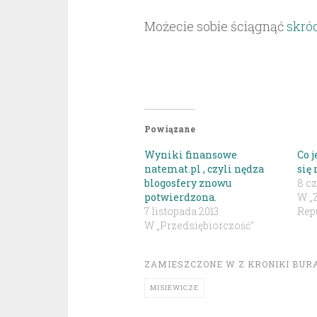
Możecie sobie ściągnąć
skróc
Powiązane
Wyniki finansowe
Co j
natemat.pl , czyli nędza
się 
blogosfery znowu
8 c
potwierdzona.
W „
7 listopada 2013
Repu
W „Przedsiębiorczość"
ZAMIESZCZONE W
Z KRONIKI BUR
MISIEWICZE