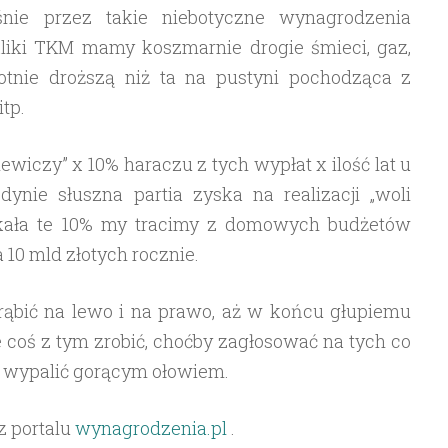
nie przez takie niebotyczne wynagrodzenia
kliki TKM mamy koszmarnie drogie śmieci, gaz,
otnie droższą niż ta na pustyni pochodząca z
itp.
ewiczy” x 10% haraczu z tych wypłat x ilość lat u
dynie słuszna partia zyska na realizacji „woli
skała te 10% my tracimy z domowych budżetów
10 mld złotych rocznie.
trąbić na lewo i na prawo, aż w końcu głupiemu
e coś z tym zrobić, choćby zagłosować na tych co
e wypalić gorącym ołowiem.
z portalu
wynagrodzenia.pl
.