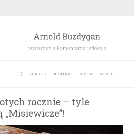
Arnold Buzdygan
wydarzenia komentarze refleksje
$
KOBIETY
KONTAKT
ŚPIEW
WIDEO
otych rocznie – tyle
ą „Misiewicze”!