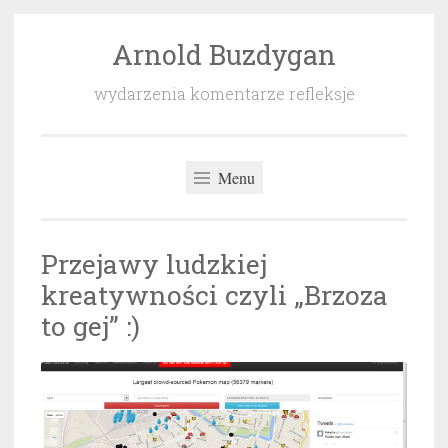
Arnold Buzdygan
Przeskocz
do
wydarzenia komentarze refleksje
treści
Menu
Przejawy ludzkiej
kreatywności czyli „Brzoza
to gej” :)