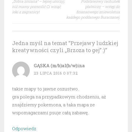
„Dobra zmiana” – lepiej umrzyj,
Podstawowy rachunek
wpisu
niż mamy pozwolić Ci wziąć
płatniczy – wstęp do
leki z zagranicy!
finansowego zniewolenia
każdego poddanego Buraczanej.
Jedna myśl na temat “
Przejawy ludzkiej
kreatywności czyli „Brzoza to gej” :)
”
GĄSKA (m/b)al(b/w)ina
23 LIPCA 2016 O 07:32
takie mapy to jawne oszustwo.
gra polega na przypadkowym chodzeniu, aż
znajdziemy pokemona, a taka mapa ze
wspomagaczami psuje całą zabawę.
Odpowiedz