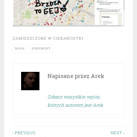
ZAMIESZCZONE W
CIEKAWOSTKI
MAPA
POKEMONY
Napisane przez
Arek
Zobacz wszystkie wpisy,
których autorem jest Arek
Nawigacja
‹ PREVIOUS
NEXT ›