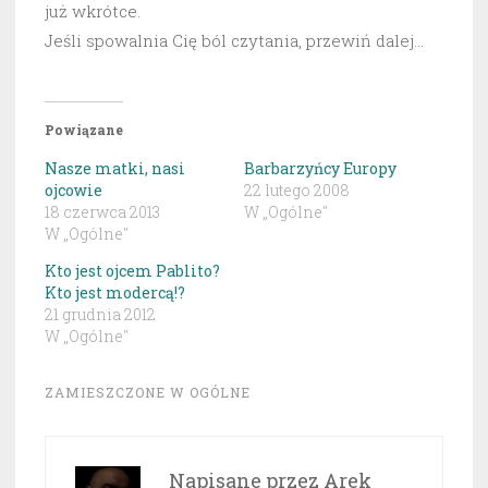
już wkrótce.
Jeśli spowalnia Cię ból czytania, przewiń dalej…
Powiązane
Nasze matki, nasi
Barbarzyńcy Europy
ojcowie
22 lutego 2008
18 czerwca 2013
W „Ogólne"
W „Ogólne"
Kto jest ojcem Pablito?
Kto jest modercą!?
21 grudnia 2012
W „Ogólne"
ZAMIESZCZONE W
OGÓLNE
Napisane przez
Arek