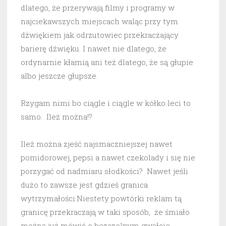
dlatego, że przerywają filmy i programy w
najciekawszych miejscach waląc przy tym
dźwiękiem jak odrzutowiec przekraczający
barierę dźwięku. I nawet nie dlatego, że
ordynarnie kłamią ani też dlatego, że są głupie
albo jeszcze głupsze.
Rzygam nimi bo ciągle i ciągle w kółko leci to
samo. Ileż można!?
Ileż można zjeść najsmaczniejszej nawet
pomidorowej, pepsi a nawet czekolady i się nie
porzygać od nadmiaru słodkości? Nawet jeśli
dużo to zawsze jest gdzieś granica
wytrzymałości.Niestety powtórki reklam tą
granicę przekraczają w taki sposób, że śmiało
można już mówić o bezczelnym gwałcie