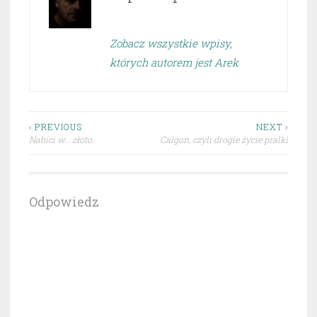
Zobacz wszystkie wpisy,
których autorem jest Arek
Nawigacja
‹ PREVIOUS
NEXT ›
Nabici w… złoto.
Calgon, czyli drogie życie pralki
wpisu
Odpowiedz