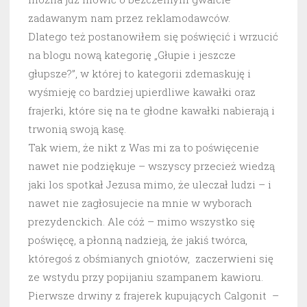
zadawanym nam przez reklamodawców.
Dlatego też postanowiłem się poświęcić i wrzucić
na blogu nową kategorię „Głupie i jeszcze
głupsze?”, w której to kategorii zdemaskuję i
wyśmieję co bardziej upierdliwe kawałki oraz
frajerki, które się na te głodne kawałki nabierają i
trwonią swoją kasę.
Tak wiem, że nikt z Was mi za to poświęcenie
nawet nie podziękuje – wszyscy przecież wiedzą
jaki los spotkał Jezusa mimo, że uleczał ludzi – i
nawet nie zagłosujecie na mnie w wyborach
prezydenckich. Ale cóż – mimo wszystko się
poświęcę, a płonną nadzieją, że jakiś twórca,
któregoś z obśmianych gniotów, zaczerwieni się
ze wstydu przy popijaniu szampanem kawioru.
Pierwsze drwiny z frajerek kupujących Calgonit –