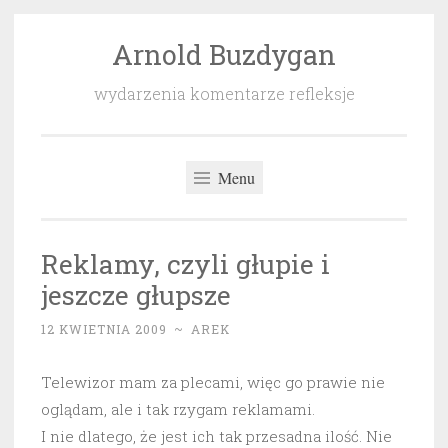
Arnold Buzdygan
Przeskocz
do
wydarzenia komentarze refleksje
treści
Menu
Reklamy, czyli głupie i
jeszcze głupsze
12 KWIETNIA 2009
~
AREK
Telewizor mam za plecami, więc go prawie nie
oglądam, ale i tak rzygam reklamami.
I nie dlatego, że jest ich tak przesadna ilość. Nie