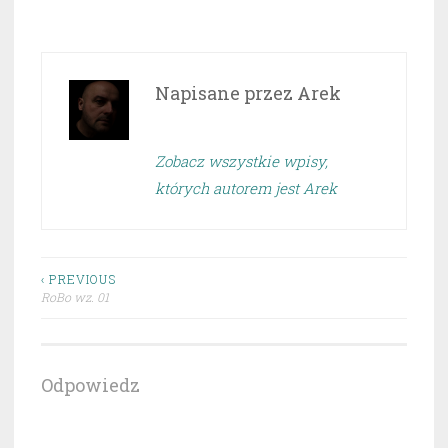
Napisane przez
Arek
Zobacz wszystkie wpisy,
których autorem jest Arek
Nawigacja
‹ PREVIOUS
RoBo wz. 01
wpisu
Odpowiedz