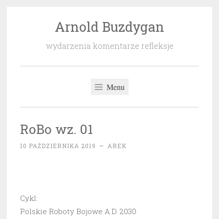
Arnold Buzdygan
Przeskocz
do
wydarzenia komentarze refleksje
treści
Menu
RoBo wz. 01
10 PAŹDZIERNIKA 2019
~
AREK
Cykl:
Polskie Roboty Bojowe A.D. 2030