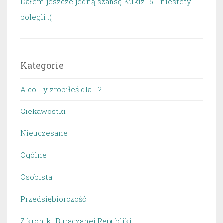
Dałem jeszcze jedną szansę Kukiz'15 - niestety
polegli :(
Kategorie
A co Ty zrobiłeś dla… ?
Ciekawostki
Nieuczesane
Ogólne
Osobista
Przedsiębiorczość
Z kroniki Buraczanej Republiki