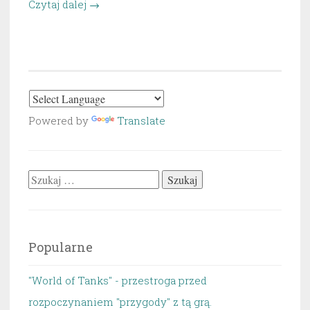
„Oszczędzanie,
Czytaj dalej
→
czyli
kompletny
absurd.”
Powered by
Translate
Szukaj:
Popularne
"World of Tanks" - przestroga przed
rozpoczynaniem "przygody" z tą grą.