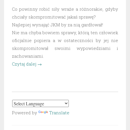
Co powinny robić siły wraże a różnorakie, gdyby
chciały skompromitować jakaś sprawę?
Najlepiej wynająć JKM by za nią gardłował!
Nie ma chyba bowiem sprawy, którą ten człowiek
oficjalnie popiera a w ostateczności by jej nie
skompromitował swoimi wypowiedziami i
zachowaniami.
„Janusz
Czytaj dalej
→
Korwin-
Mikke
–
najlepszy
agent
Kompromitacji?”
Powered by
Translate