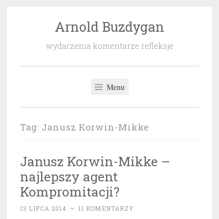
Arnold Buzdygan
Przeskocz
do
wydarzenia komentarze refleksje
treści
Menu
Tag:
Janusz Korwin-Mikke
Janusz Korwin-Mikke –
najlepszy agent
Kompromitacji?
13 LIPCA 2014
~
11 KOMENTARZY