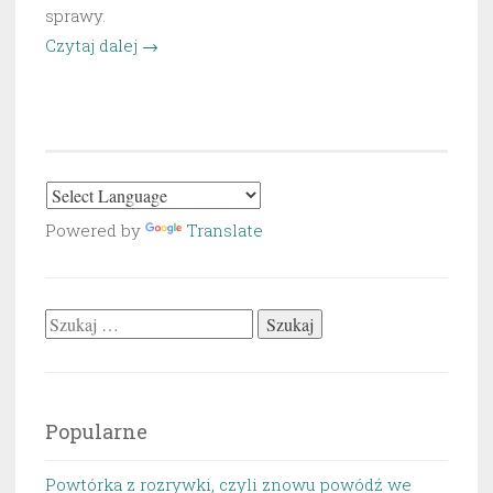
sprawy.
„Dzisiejszy
Czytaj dalej
→
dzień
rozpoczął
koniec
POPISu.”
Powered by
Translate
Szukaj:
Popularne
Powtórka z rozrywki, czyli znowu powódź we