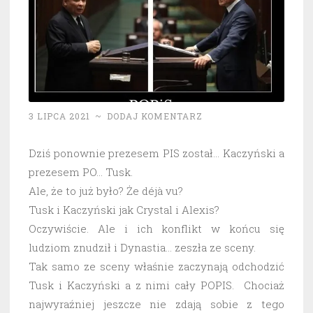
3 LIPCA 2021
~
DODAJ KOMENTARZ
Dziś ponownie prezesem PIS został… Kaczyński a
prezesem PO… Tusk.
Ale, że to już było? Że déjà vu?
Tusk i Kaczyński jak Crystal i Alexis?
Oczywiście. Ale i ich konflikt w końcu się
ludziom znudził i Dynastia… zeszła ze sceny.
Tak samo ze sceny właśnie zaczynają odchodzić
Tusk i Kaczyński a z nimi cały POPIS. Chociaż
najwyraźniej jeszcze nie zdają sobie z tego