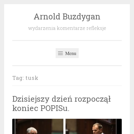
Arnold Buzdygan
Przeskocz
do
wydarzenia komentarze refleksje
treści
Menu
Tag:
tusk
Dzisiejszy dzień rozpoczął
koniec POPISu.