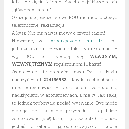
kilkudziesięciu kilometrów do najbliższego ich
„głównego salonu” itd.
Okazuje się jeszcze, że wg BOU nie można złożyć
telefonicznej reklamacji!
A kysz! Nie ma nawet mowy o czymś takim!
Nieważne, że
rozporządzenie ministra
jest
jednoznaczne i przewiduje taki tryb reklamacji –
wg BOU oni kierują się
WŁASNYM,
WEWNĘTRZNYM
regulaminem i… basta!
Ostatecznie nie pomogła nawet Pani z działu
nadużyć – tel.
224136933
jakby ktoś chciał sobie
miło porozmawiać
–
która choć zajmuje się
nadużyciami w abonamentach, a nie w Tak Taku,
to jednak próbowała podjąć wyzwanie. Być może
dlatego, że jak sama przyznała – jej także
zablokowano (sic!) kartę i jak twierdziła musiała
jechać do salonu i ją odblokowywać – bucha