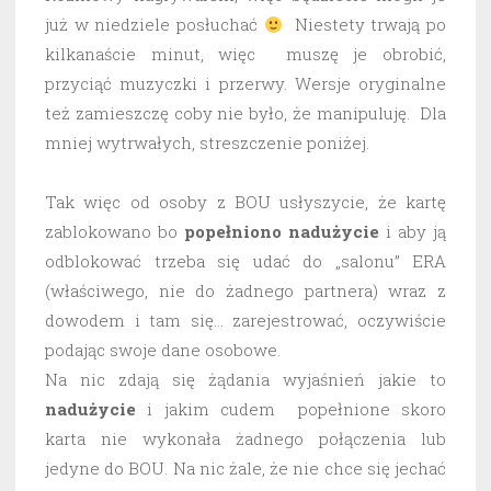
już w niedziele posłuchać
Niestety trwają po
kilkanaście minut, więc muszę je obrobić,
przyciąć muzyczki i przerwy. Wersje oryginalne
też zamieszczę coby nie było, że manipuluję. Dla
mniej wytrwałych, streszczenie poniżej.
Tak więc od osoby z BOU usłyszycie, że kartę
zablokowano bo
popełniono nadużycie
i aby ją
odblokować trzeba się udać do „salonu” ERA
(właściwego, nie do żadnego partnera) wraz z
dowodem i tam się… zarejestrować, oczywiście
podając swoje dane osobowe.
Na nic zdają się żądania wyjaśnień jakie to
nadużycie
i jakim cudem popełnione skoro
karta nie wykonała żadnego połączenia lub
jedyne do BOU. Na nic żale, że nie chce się jechać