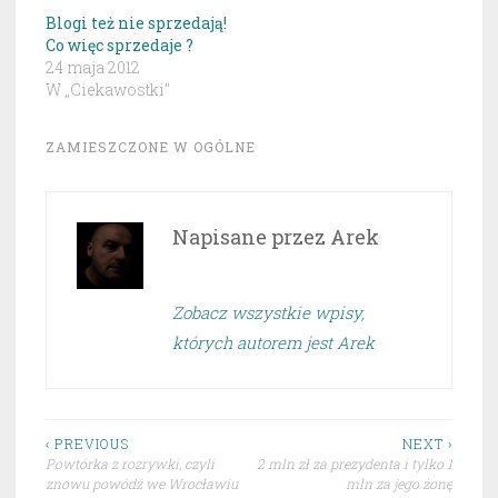
Blogi też nie sprzedają!
Co więc sprzedaje ?
24 maja 2012
W „Ciekawostki"
ZAMIESZCZONE W
OGÓLNE
Napisane przez
Arek
Zobacz wszystkie wpisy,
których autorem jest Arek
Nawigacja
‹ PREVIOUS
NEXT ›
Powtórka z rozrywki, czyli
2 mln zł za prezydenta i tylko 1
wpisu
znowu powódź we Wrocławiu
mln za jego żonę