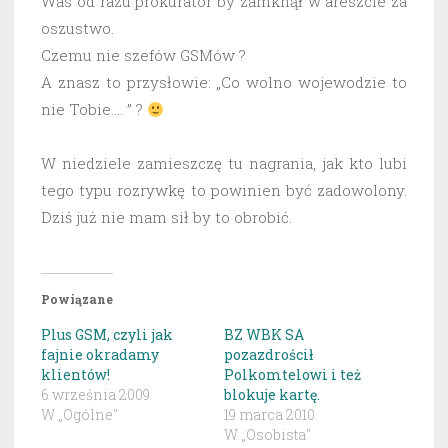
Was od razu prokurator by zamknął w areszcie za
oszustwo.
Czemu nie szefów GSMów ?
A znasz to przysłowie: „Co wolno wojewodzie to
nie Tobie…. ” ?
W niedziele zamieszczę tu nagrania, jak kto lubi
tego typu rozrywkę to powinien być zadowolony.
Dziś już nie mam sił by to obrobić.
Powiązane
Plus GSM, czyli jak
BZ WBK SA
fajnie okradamy
pozazdrościł
klientów!
Polkomtelowi i też
6 września 2009
blokuje kartę.
W „Ogólne"
19 marca 2010
W „Osobista"