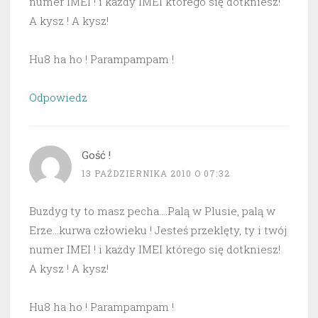
numer IMEI ! i każdy IMEI którego się dotkniesz!
A kysz ! A kysz!
Hu8 ha ho ! Parampampam !
Odpowiedz
Gość !
13 PAŹDZIERNIKA 2010 O 07:32
Buzdyg ty to masz pecha….Palą w Plusie, palą w
Erze…kurwa człowieku ! Jesteś przeklęty, ty i twój
numer IMEI ! i każdy IMEI którego się dotkniesz!
A kysz ! A kysz!
Hu8 ha ho ! Parampampam !