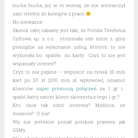
bucha bucha, już w to wierzę, że nie wystarczył
sam telefon do kolegów z pracy
No nieważne.
Skutek całej zabawy jest taki, że Polska Telefonia
Cyfrowa sp. z o.o. otrzymała ode mnie z góry
pieniądze za wykonanie usług, których to nie
wykonała bo.. spaliła mi karty. Czyż to nie jest
wspaniały interes!?
Czyż to nie piękne – wypuścić na rynek 10 mln
kart po 20 zł (200 mln zł wpływów), omamić
klientów
super promocją połączeń
za 1 gr i…
spalić karty zanim klient skorzysta z tego 1 gr ?
Kto chce tak robić interesy? Myślicie, że
możecie? O nie!
Wy nie jesteście ponad polskim prawem jak
GSMy.