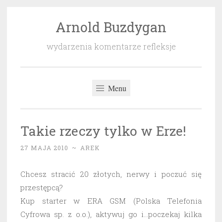
Arnold Buzdygan
Przeskocz
do
wydarzenia komentarze refleksje
treści
Menu
Takie rzeczy tylko w Erze!
27 MAJA 2010
~
AREK
Chcesz stracić 20 złotych, nerwy i poczuć się
przestępcą?
Kup starter w ERA GSM (Polska Telefonia
Cyfrowa sp. z o.o.), aktywuj go i…poczekaj kilka