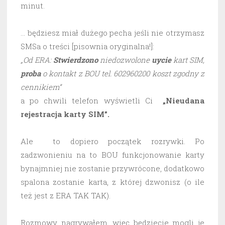
minut.
… będziesz miał dużego pecha jeśli nie otrzymasz
SMSa o treści [pisownia oryginalna!]:
„Od ERA:
Stwierdzono
niedozwolone
uycie
kart SIM,
proba
o kontakt z BOU tel. 602960200 koszt zgodny z
cennikiem”
a po chwili telefon wyświetli Ci
„Nieudana
rejestracja karty SIM”.
Ale to dopiero początek rozrywki. Po
zadzwonieniu na to BOU funkcjonowanie karty
bynajmniej nie zostanie przywrócone, dodatkowo
spalona zostanie karta, z której dzwonisz (o ile
też jest z ERA TAK TAK).
Rozmowy nagrywałem, więc będziecie mogli je