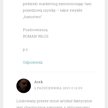
pedalski marketing zamieszczając tam
prawdziwą szynkę – takie zwykłe
„hamstwo”
Pozdrowienia,
ROMAN WŁOS
p.s.
Odpowiedz
Arek
2 PAŹDZIERNIKA 2013 O 12:09
Linkowany przeze mnie artykuł faktycznie
jest chaotycznie napisany, z obliczeniami