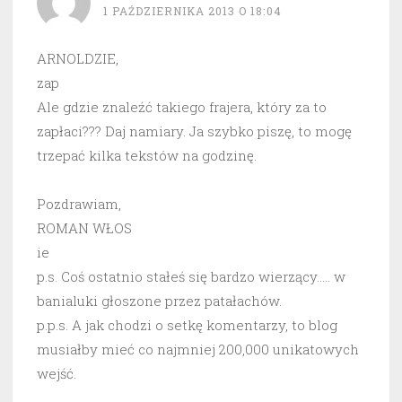
1 PAŹDZIERNIKA 2013 O 18:04
ARNOLDZIE,
zap
Ale gdzie znaleźć takiego frajera, który za to
zapłaci??? Daj namiary. Ja szybko piszę, to mogę
trzepać kilka tekstów na godzinę.
Pozdrawiam,
ROMAN WŁOS
ie
p.s. Coś ostatnio stałeś się bardzo wierzący….. w
banialuki głoszone przez patałachów.
p.p.s. A jak chodzi o setkę komentarzy, to blog
musiałby mieć co najmniej 200,000 unikatowych
wejść.