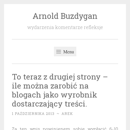
Arnold Buzdygan
Przeskocz
do
wydarzenia komentarze refleksje
treści
Menu
To teraz z drugiej strony –
ile można zarobić na
blogach jako wyrobnik
dostarczający treści.
1 PAŹDZIERNIKA 2013
~
AREK
Za ten wpis powinienem sobie wypłacić 6-10