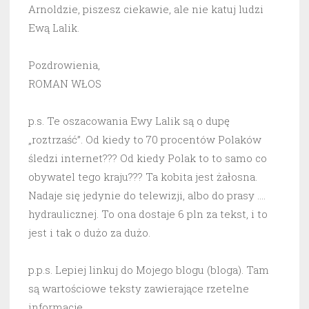
Arnoldzie, piszesz ciekawie, ale nie katuj ludzi
Ewą Lalik.
Pozdrowienia,
ROMAN WŁOS
p.s. Te oszacowania Ewy Lalik są o dupę
„roztrzaść”. Od kiedy to 70 procentów Polaków
śledzi internet??? Od kiedy Polak to to samo co
obywatel tego kraju??? Ta kobita jest żałosna.
Nadaje się jedynie do telewizji, albo do prasy ….
hydraulicznej. To ona dostaje 6 pln za tekst, i to
jest i tak o dużo za dużo.
p.p.s. Lepiej linkuj do Mojego blogu (bloga). Tam
są wartościowe teksty zawierające rzetelne
informacje.