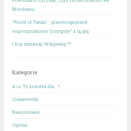
Powtórka z rozrywki, czyli znowu powódź we
Wrocławiu
"World of Tanks" - przestroga przed
rozpoczynaniem "przygody" z tą grą.
Chcę zamknąć Wikipedię ??
Kategorie
A co Ty zrobiłeś dla… ?
Ciekawostki
Nieuczesane
Ogólne