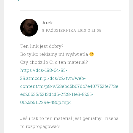
Arek
8 PAŹDZIERNIKA 2013 O 21:05
Ten link jest dobry?
Bo tylko reklamy mi wyświetla
Czy chodziło Ci o ten materiał?
https://dcs-188-64-85-
29.atmcdn.pl/dcs/o2/tvn/web-
content/m/p8/v/33ebd5b07dc7e407752fe773e
ed20635/5213dcd6-2f28-11e3-8255-
0025b511229e-480p.mp4
Jeśli tak to ten materiał jest genialny! Trzeba
to rozpropagować!