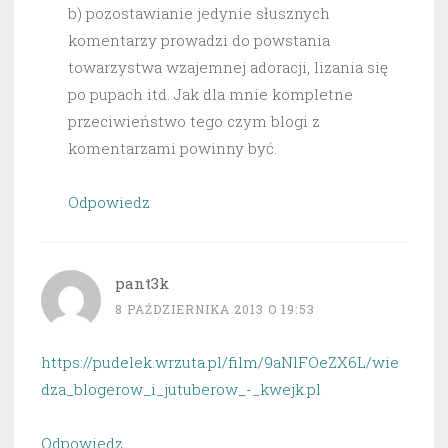
b) pozostawianie jedynie słusznych
komentarzy prowadzi do powstania
towarzystwa wzajemnej adoracji, lizania się
po pupach itd. Jak dla mnie kompletne
przeciwieństwo tego czym blogi z
komentarzami powinny być.
Odpowiedz
pant3k
8 PAŹDZIERNIKA 2013 O 19:53
https://pudelek.wrzuta.pl/film/9aNlFOeZX6L/wie
dza_blogerow_i_jutuberow_-_kwejk.pl
Odpowiedz