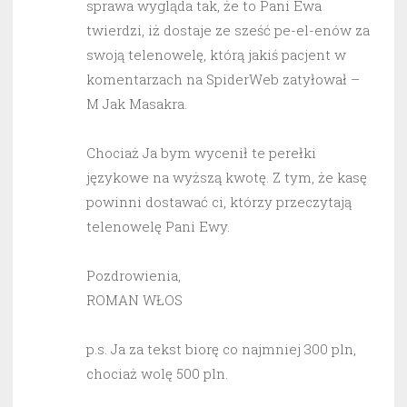
sprawa wygląda tak, że to Pani Ewa
twierdzi, iż dostaje ze sześć pe-el-enów za
swoją telenowelę, którą jakiś pacjent w
komentarzach na SpiderWeb zatyłował –
M Jak Masakra.
Chociaż Ja bym wycenił te perełki
językowe na wyższą kwotę. Z tym, że kasę
powinni dostawać ci, którzy przeczytają
telenowelę Pani Ewy.
Pozdrowienia,
ROMAN WŁOS
p.s. Ja za tekst biorę co najmniej 300 pln,
chociaż wolę 500 pln.