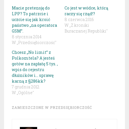
Macie pretensję do
Co jest w wódce, którą
LPP? To patrzcie i
raczy się rząd!?
uczcie się jak kroić
8 czerwca 2016
państwo „na operatora
W „Z kroniki
GSM”.
Buraczanej Republiki"
8 stycznia 2014
W „Przedsiębiorczość"
Chcesz „No limit” z
Polkomtela? A jesteś
gotów na zapłatę 5 tys. ,
wpis do rejestru
dłużników i… sprawę
karną z §286kk?
7 grudnia 2012
W „Ogólne"
ZAMIESZCZONE W
PRZEDSIĘBIORCZOŚĆ