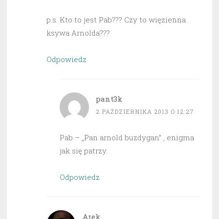
p.s. Kto to jest Pab??? Czy to więzienna
ksywa Arnolda???
Odpowiedz
pant3k
2 PAŹDZIERNIKA 2013 O 12:27
Pab – „Pan arnold buzdygan” , enigma
jak się patrzy.
Odpowiedz
Arek