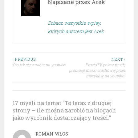
Napisane przez
Arek
Zobacz wszystkie wpisy,
których autorem jest Arek
Nawigacja
‹ PREVIOUS
NEXT ›
Oto jak się zarabia na youtube!
ProstoTV pokazuje siłę
wpisu
promocji marki ciuchowej przez
muzyków na youtube?
17 myśli na temat “
To teraz z drugiej
strony – ile można zarobić na blogach
jako wyrobnik dostarczający treści.
”
ROMAN WŁOS