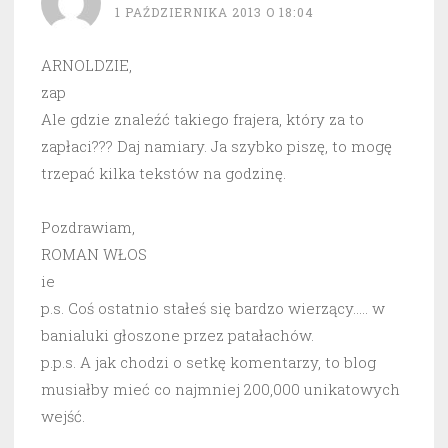
1 PAŹDZIERNIKA 2013 O 18:04
ARNOLDZIE,
zap
Ale gdzie znaleźć takiego frajera, który za to
zapłaci??? Daj namiary. Ja szybko piszę, to mogę
trzepać kilka tekstów na godzinę.
Pozdrawiam,
ROMAN WŁOS
ie
p.s. Coś ostatnio stałeś się bardzo wierzący….. w
banialuki głoszone przez patałachów.
p.p.s. A jak chodzi o setkę komentarzy, to blog
musiałby mieć co najmniej 200,000 unikatowych
wejść.