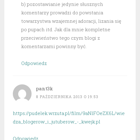
b) pozostawianie jedynie słusznych
komentarzy prowadzi do powstania
towarzystwa wzajemnej adoracji, lizania się
po pupach itd. Jak dla mnie kompletne
przeciwieństwo tego czym blogi z
komentarzami powinny być.
Odpowiedz
pant3k
8 PAŹDZIERNIKA 2013 O 19:53
https://pudelek.wrzuta.pl/film/9aNlFOeZX6L/wie
dza_blogerow_i_jutuberow_-_kwejk.pl
Odpowiedz