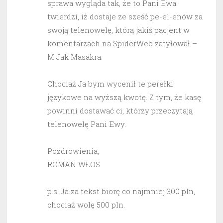
sprawa wygląda tak, że to Pani Ewa
twierdzi, iż dostaje ze sześć pe-el-enów za
swoją telenowelę, którą jakiś pacjent w
komentarzach na SpiderWeb zatyłował –
M Jak Masakra.
Chociaż Ja bym wycenił te perełki
językowe na wyższą kwotę. Z tym, że kasę
powinni dostawać ci, którzy przeczytają
telenowelę Pani Ewy.
Pozdrowienia,
ROMAN WŁOS
p.s. Ja za tekst biorę co najmniej 300 pln,
chociaż wolę 500 pln.