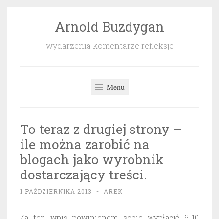
Arnold Buzdygan
Przeskocz
do
wydarzenia komentarze refleksje
treści
Menu
To teraz z drugiej strony –
ile można zarobić na
blogach jako wyrobnik
dostarczający treści.
1 PAŹDZIERNIKA 2013
~
AREK
Za ten wpis powinienem sobie wypłacić 6-10