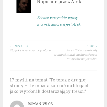
Napisane przez
Arek
Zobacz wszystkie wpisy,
których autorem jest Arek
Nawigacja
‹ PREVIOUS
NEXT ›
Oto jak się zarabia na youtube!
ProstoTV pokazuje siłę
wpisu
promocji marki ciuchowej przez
muzyków na youtube?
17 myśli na temat “
To teraz z drugiej
strony – ile można zarobić na blogach
jako wyrobnik dostarczający treści.
”
ROMAN WŁOS