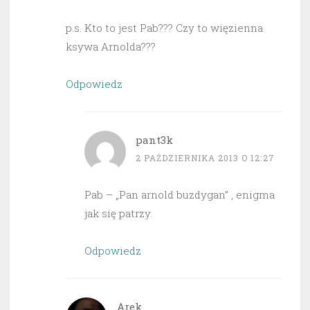
p.s. Kto to jest Pab??? Czy to więzienna
ksywa Arnolda???
Odpowiedz
pant3k
2 PAŹDZIERNIKA 2013 O 12:27
Pab – „Pan arnold buzdygan” , enigma
jak się patrzy.
Odpowiedz
Arek