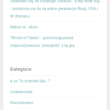
Obawiam się, że niedługo Ukraina - a my wraz nią
- przekona się ile są warte gwarancje Rosji, USA i
W. Brytanii.
Nabici w... złoto.
"World of Tanks" - przestroga przed
rozpoczynaniem "przygody" z tą grą.
Kategorie
A co Ty zrobiłeś dla… ?
Ciekawostki
Nieuczesane