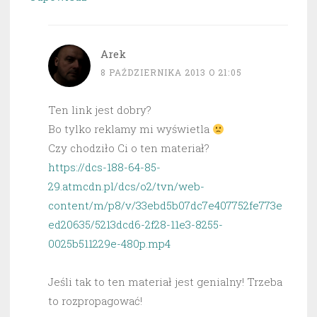
Arek
8 PAŹDZIERNIKA 2013 O 21:05
Ten link jest dobry?
Bo tylko reklamy mi wyświetla
Czy chodziło Ci o ten materiał?
https://dcs-188-64-85-
29.atmcdn.pl/dcs/o2/tvn/web-
content/m/p8/v/33ebd5b07dc7e407752fe773e
ed20635/5213dcd6-2f28-11e3-8255-
0025b511229e-480p.mp4
Jeśli tak to ten materiał jest genialny! Trzeba
to rozpropagować!