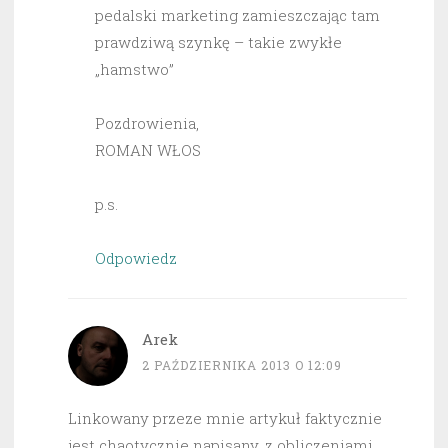
pedalski marketing zamieszczając tam
prawdziwą szynkę – takie zwykłe
„hamstwo”
Pozdrowienia,
ROMAN WŁOS
p.s.
Odpowiedz
Arek
2 PAŹDZIERNIKA 2013 O 12:09
Linkowany przeze mnie artykuł faktycznie
jest chaotycznie napisany, z obliczeniami