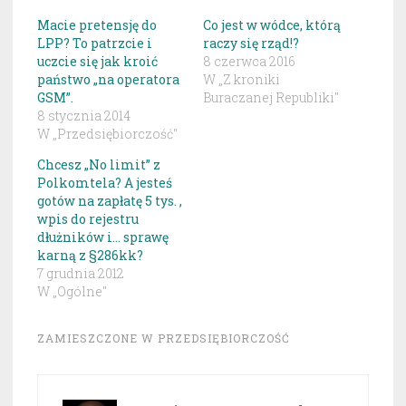
Macie pretensję do
Co jest w wódce, którą
LPP? To patrzcie i
raczy się rząd!?
uczcie się jak kroić
8 czerwca 2016
państwo „na operatora
W „Z kroniki
GSM”.
Buraczanej Republiki"
8 stycznia 2014
W „Przedsiębiorczość"
Chcesz „No limit” z
Polkomtela? A jesteś
gotów na zapłatę 5 tys. ,
wpis do rejestru
dłużników i… sprawę
karną z §286kk?
7 grudnia 2012
W „Ogólne"
ZAMIESZCZONE W
PRZEDSIĘBIORCZOŚĆ