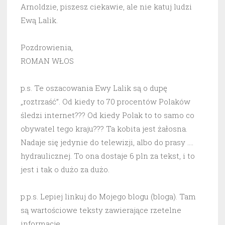
Arnoldzie, piszesz ciekawie, ale nie katuj ludzi
Ewą Lalik.
Pozdrowienia,
ROMAN WŁOS
p.s. Te oszacowania Ewy Lalik są o dupę
„roztrzaść”. Od kiedy to 70 procentów Polaków
śledzi internet??? Od kiedy Polak to to samo co
obywatel tego kraju??? Ta kobita jest żałosna.
Nadaje się jedynie do telewizji, albo do prasy ….
hydraulicznej. To ona dostaje 6 pln za tekst, i to
jest i tak o dużo za dużo.
p.p.s. Lepiej linkuj do Mojego blogu (bloga). Tam
są wartościowe teksty zawierające rzetelne
informacje.