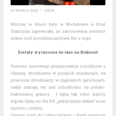
13 MARCA 2022
~
AREK
Wczoraj te dzieci były w Michałowie a Straż
Graniczna zapewniała, że zastosowana zostanie
wobec nich procedura azylowa. Nic z tego!
Zostały wyrzucone do lasu na Białoruś!
Pomimo masowego przyjmowania uchodźców z
Ukrainy, zbrodniarze w polskich mundurach, na
polecenie zbrodniarzy w rządowych garniturach,
nadal znęcają się nad uchodźcami na polsko-
białoruskiej granicy. I będą tak robić dopóty
dopóki będą oni dla PiS
„politycznym złotem”
a nie
dziećmi i ludźmi.
Dlatego mam do Ciebie pytanie – kiedy wreszcie