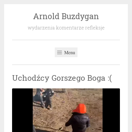
Arnold Buzdygan
Przeskocz
do
wydarzenia komentarze refleksje
treści
Menu
Uchodźcy Gorszego Boga :(