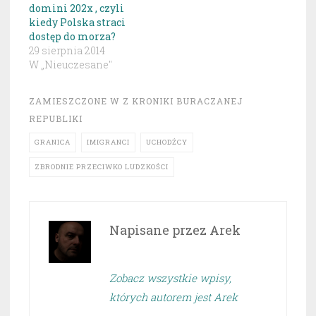
domini 202x , czyli
kiedy Polska straci
dostęp do morza?
29 sierpnia 2014
W „Nieuczesane"
ZAMIESZCZONE W
Z KRONIKI BURACZANEJ
REPUBLIKI
GRANICA
IMIGRANCI
UCHODŹCY
ZBRODNIE PRZECIWKO LUDZKOŚCI
Napisane przez
Arek
Zobacz wszystkie wpisy,
których autorem jest Arek