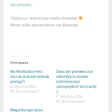
Ich pinezka.
„
Chyba nic więcej nie trzeba dodawać
Może tylko zastanówcie się dlaczego
Powiązane
Na Wschodzie bez
Zamiast postawić na
zmian (a może jednak
robotykę to znowu
postęp?)
roztrwonimy
23 grudnia 2011
„europejskie” miliardy
W „Nieuczesane"
:(
17 stycznia 2014
W „Nieuczesane"
Mapa Europy anno