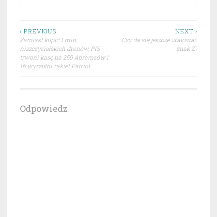
Nawigacja
‹ PREVIOUS
NEXT ›
Zamiast kupić 1 mln
Czy da się jeszcze uratować
wpisu
niszczycielskich dronów, PIS
znak Z?
trwoni kasę na 250 Abramsów i
16 wyrzutni rakiet Patriot.
Odpowiedz