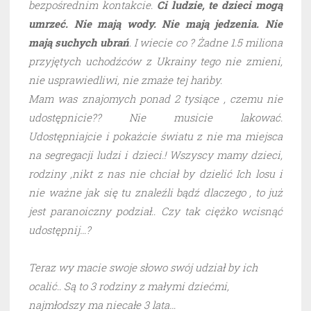
bezpośrednim kontakcie.
Ci ludzie, te dzieci mogą
umrzeć. Nie mają wody. Nie mają jedzenia. Nie
mają suchych ubrań
. I wiecie co ? Żadne 1.5 miliona
przyjętych uchodźców z Ukrainy tego nie zmieni,
nie usprawiedliwi, nie zmaże tej hańby.
Mam was znajomych ponad 2 tysiące , czemu nie
udostępnicie?? Nie musicie lakować.
Udostępniajcie i pokażcie światu z nie ma miejsca
na segregacji ludzi i dzieci.! Wszyscy mamy dzieci,
rodziny ,nikt z nas nie chciał by dzielić Ich losu i
nie ważne jak się tu znaleźli bądź dlaczego , to już
jest paranoiczny podział.. Czy tak ciężko wcisnąć
udostępnij…?
Teraz wy macie swoje słowo swój udział by ich
ocalić.. Są to 3 rodziny z małymi dziećmi,
najmłodszy ma niecałe 3 lata…