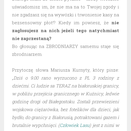
uświadomisz im, że nie ma na to Twojej zgody i
nie zgadzasz się na wywózki i trwonienie kasy na
bezsensowny płot!? Kiedy im powiesz, że
nie
zagłosujesz na nich jeżeli tego natychmiast
nie zaprzestaną?
Bo głosując na ZBRODNIARZY samemu staje się
zbrodniarzem.
Przytoczę słowa Mariusza Kurnyty, który pisze:
„Dziś o 9.00 rano wyrzucono z PL 3 rodziny z
dziećmi. Ci ludzie sa TERAZ na białoruskiej granicy,
w pobliżu przejścia granicznego w Kuźnicy, ledwie
godzinę drogi od Białegostoku. Zostali przewiezieni
wojskowa ciężarówka, bez fotelików dla dzieci, jak
bydło, do granicy z Białorusią, potraktowani gazem i
brutalnie wypchnięci. (
Człowiek Lasu
) jest z nimi w